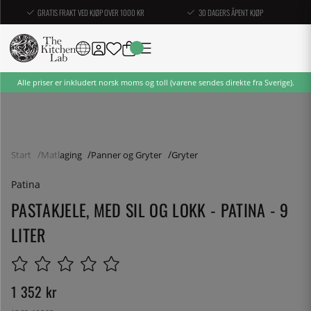
GRATIS FRAKT VED KJØP OVER 1000 KR
30 DAGERS ÅPENT KJØP
Alle priser er inkludert norsk moms og toll (varene sendes direkte fra Sverige).
Start
Matlaging
Panner og Gryter
Gryter
Patina
PASTAKJELE, MED SIL OG LOKK - PATINA - 9
LITER
1 352
kr