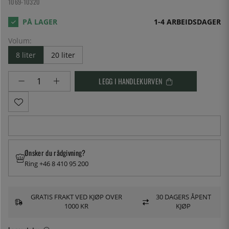
1069-10320
1-4 ARBEIDSDAGER
Volum:
8 liter
20 liter
LEGG I HANDLEKURVEN
Ønsker du rådgivning?
Ring +46 8 410 95 200
GRATIS FRAKT VED KJØP OVER
30 DAGERS ÅPENT
1000 KR
KJØP