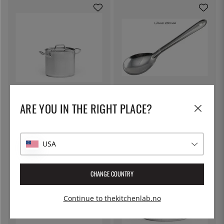
PATINA
ÖSTLIN
ARE YOU IN THE RIGHT PLACE?
Høy kjele i rustfritt stål, med lokk
Gastroskje/serveringsskje
- Patina - 9 liter
978 kr
76 kr
USA
CHANGE COUNTRY
Continue to thekitchenlab.no