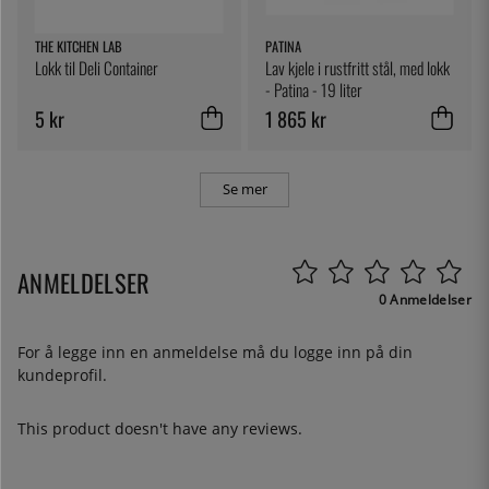
THE KITCHEN LAB
PATINA
Lokk til Deli Container
Lav kjele i rustfritt stål, med lokk
- Patina - 19 liter
5 kr
1 865 kr
Se mer
ANMELDELSER
0 Anmeldelser
For å legge inn en anmeldelse må du
logge inn
på din
kundeprofil.
This product doesn't have any reviews.