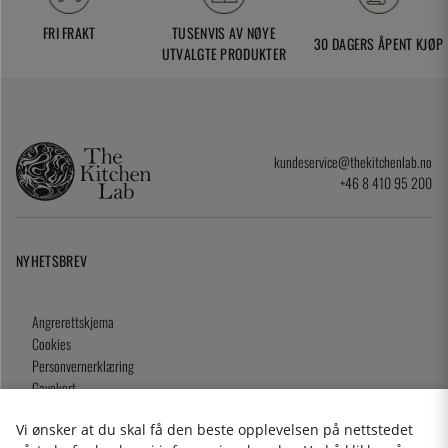
FRI FRAKT
TUSENVIS AV NØYE
30 DAGERS ÅPENT KJØP
UTVALGTE PRODUKTER
kundeservice@thekitchenlab.no
+46 8 410 95 200
NYHETSBREV
Angrerettskjema
Cookies
Personvernerklæring
Gavekort
Kjøpsvilkår
Vi ønsker at du skal få den beste opplevelsen på nettstedet