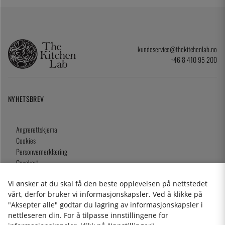
kundeservice@thekitchenlab.no
+46 8 410 95 200
NYHETSBREV
Angrerettskjema
Cookies
Personvernerklæring
Gavekort
Kjøpsvilkår
Vi ønsker at du skal få den beste opplevelsen på nettstedet
vårt, derfor bruker vi informasjonskapsler. Ved å klikke på
"Aksepter alle" godtar du lagring av informasjonskapsler i
nettleseren din. For å tilpasse innstillingene for
2026 KitchenLab AB