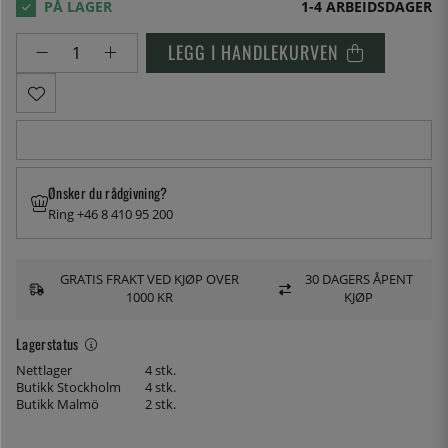
1-4 ARBEIDSDAGER
LEGG I HANDLEKURVEN
Ønsker du rådgivning?
Ring +46 8 410 95 200
GRATIS FRAKT VED KJØP OVER
30 DAGERS ÅPENT
1000 KR
KJØP
Lagerstatus
Nettlager
4 stk.
Butikk Stockholm
4 stk.
Butikk Malmö
2 stk.