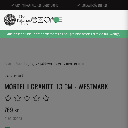
GRATIS FRAKT VED KJØP OVER 1000 KR
30 DAGERS ÅPENT KJØP
Alle priser er inkludert norsk moms og toll (varene sendes direkte fra Sverige).
Start
Matlaging
Kjøkkenutstyr
Morter
Westmark
MØRTEL I GRANITT, 13 CM - WESTMARK
769
kr
2190-32283