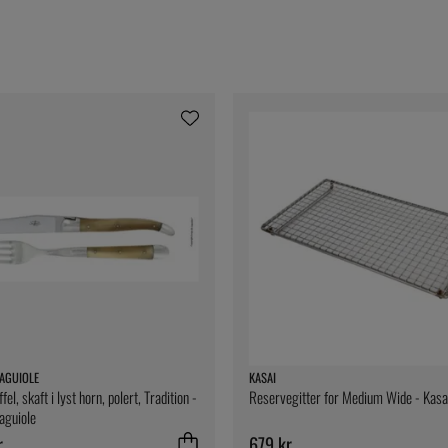
AGUIOLE
KASAI
fel, skaft i lyst horn, polert, Tradition -
Reservegitter for Medium Wide - Kasa
aguiole
r
679 kr