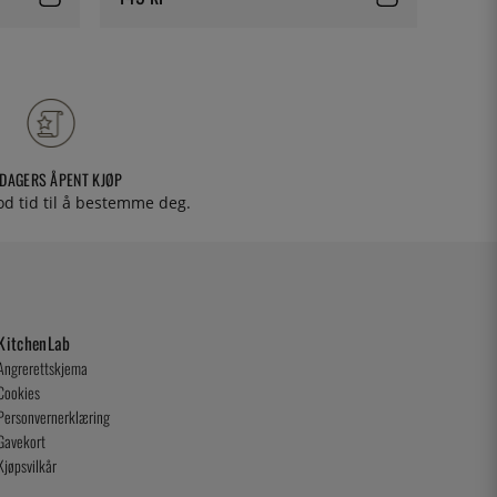
 DAGERS ÅPENT KJØP
od tid til å bestemme deg.
KitchenLab
Angrerettskjema
Cookies
Personvernerklæring
Gavekort
Kjøpsvilkår