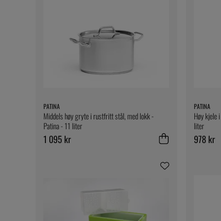
PATINA
PATINA
Middels høy gryte i rustfritt stål, med lokk -
Høy kjele i
Patina - 11 liter
liter
1 095 kr
978 kr