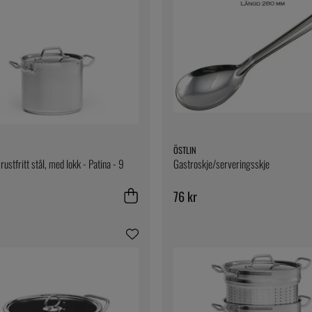
ÖSTLIN
 rustfritt stål, med lokk - Patina - 9
Gastroskje/serveringsskje
76 kr