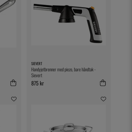
SIEVERT
Handyjetbrenner med piezo, bare håndtak -
Sievert
875 kr