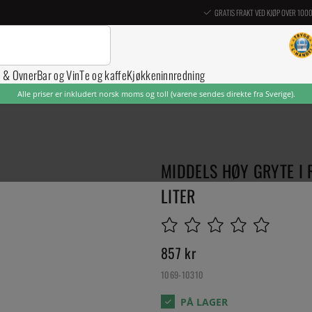
GRATIS FRAKT VED KJØP OVER 100
r & Ovner
Bar og Vin
Te og kaffe
Kjøkkeninnredning
Alle priser er inkludert norsk moms og toll (varene sendes direkte fra Sverige).
MIDDELS HØY GRYTE I R
LITER
857
kr
1069-10310