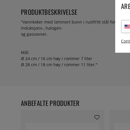
ARE
PRODUKTBESKRIVELSE
"Vannkoker med laminert bunn i rustfritt stål for god v
induksjons-, halogen-
og gassovner.
Cont
Mål:
Ø 24 cm / 16 cm høy / rommer 7 liter
Ø 28 cm / 18 cm høy / rommer 11 liter."
ANBEFALTE PRODUKTER