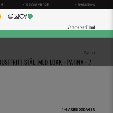
0 KR
30 DAGERS ÅPENT KJØP
SIKKER BETALING
Varemerker
Tilbud
Patina
USTFRITT STÅL, MED LOKK - PATINA - 7
1-4 ARBEIDSDAGER