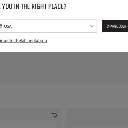
 YOU IN THE RIGHT PLACE?
SPESIFIKASJONER
armefordeling. Fungerer på
CHANGE COUNT
USA
Diameter:
inue to thekitchenlab.no
Høyde: