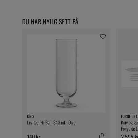
DU HAR NYLIG SETT PÅ
ONIS
FORGE DE L
Levitas, Hi-Ball, 343 ml - Onis
Kniv og gaf
Forge de L
140 kr
2 595 k