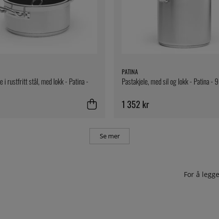
PATINA
e i rustfritt stål, med lokk - Patina -
Pastakjele, med sil og lokk - Patina - 9 
1 352 kr
Se mer
For å leg