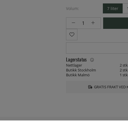
Volum:
7 liter
Lagerstatus
Nettlager
2 stk
Butikk Stockholm
2 stk
Butikk Malmö
1 stk
GRATIS FRAKT VED 