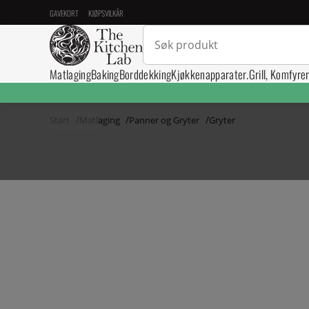
GAVEKORT
KJØPSVILKÅR
Matlaging
Baking
Borddekking
Kjøkkenapparater.
Grill, Komfyre
Start
Matlaging
Panner og Gryter
Gryter