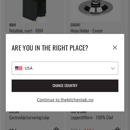
BBM
EXXENT
Notatbok, svart - BBM
Menu Holder - Exxent
159 kr
99 kr
ARE YOU IN THE RIGHT PLACE?
31
%
USA
CHANGE COUNTRY
Continue to thekitchenlab.no
ÖSTLIN
100% CHEF
Gastroskje/serveringsskje
Leppestiftform - 100% Chef