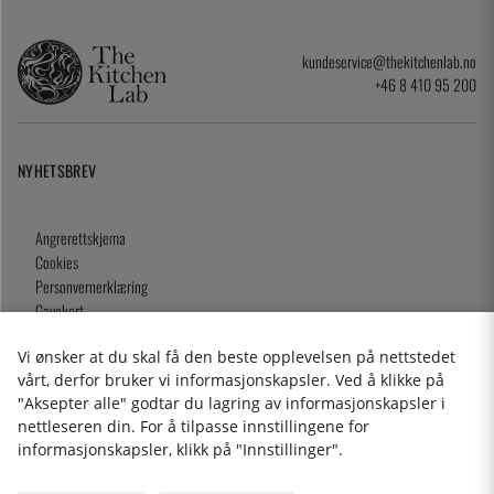
kundeservice@thekitchenlab.no
+46 8 410 95 200
NYHETSBREV
Angrerettskjema
Cookies
Personvernerklæring
Gavekort
Kjøpsvilkår
Vi ønsker at du skal få den beste opplevelsen på nettstedet
vårt, derfor bruker vi informasjonskapsler. Ved å klikke på
"Aksepter alle" godtar du lagring av informasjonskapsler i
nettleseren din. For å tilpasse innstillingene for
2026 KitchenLab AB
informasjonskapsler, klikk på "Innstillinger".