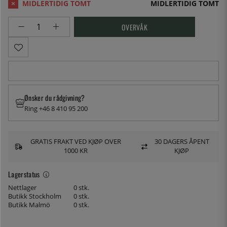
MIDLERTIDIG TOMT
OVERVÅK
Ønsker du rådgivning?
Ring +46 8 410 95 200
GRATIS FRAKT VED KJØP OVER
30 DAGERS ÅPENT
1000 KR
KJØP
Lagerstatus
Nettlager
0 stk.
Butikk Stockholm
0 stk.
Butikk Malmö
0 stk.