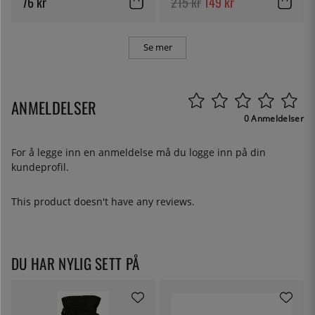
76 kr
215 kr
149 kr
Se mer
ANMELDELSER
0 Anmeldelser
For å legge inn en anmeldelse må du
logge inn
på din
kundeprofil.
This product doesn't have any reviews.
DU HAR NYLIG SETT PÅ