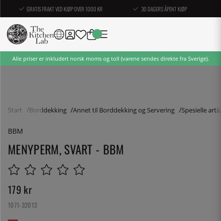
GRATIS FRAKT VED KJØP OVER 1000 KR
30 DAGERS ÅPENT KJØP
Alle priser er inkludert norsk moms og toll (varene sendes direkte fra Sverige).
Start
Borddekking
Annet til Borddekking og Servering
Spesielle artik
BBM
MENYPERM, SVART - BBM
179
kr
1071-32013