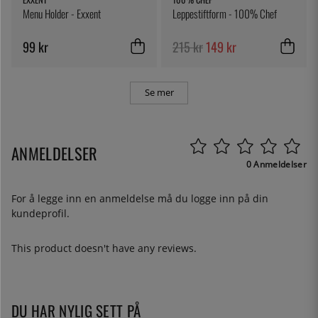
Menu Holder - Exxent
Leppestiftform - 100% Chef
99 kr
215 kr
149 kr
Se mer
ANMELDELSER
0 Anmeldelser
For å legge inn en anmeldelse må du
logge inn
på din
kundeprofil.
This product doesn't have any reviews.
DU HAR NYLIG SETT PÅ