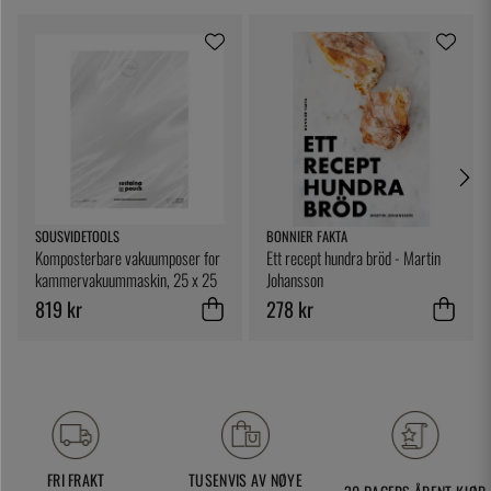
SOUSVIDETOOLS
BONNIER FAKTA
Komposterbare vakuumposer for
Ett recept hundra bröd - Martin
kammervakuummaskin, 25 x 25
Johansson
cm, 200-pk - SousVideTools
819 kr
278 kr
FRI FRAKT
TUSENVIS AV NØYE