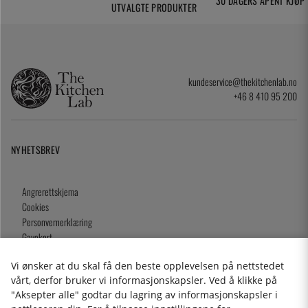
30 DAGERS ÅPENT KJØP
UTVALGTE PRODUKTER
kundeservice@thekitchenlab.no
+46 8 410 95 200
NYHETSBREV
Angrerettskjema
Cookies
Personvernerklæring
Gavekort
Kjøpsvilkår
Vi ønsker at du skal få den beste opplevelsen på nettstedet
vårt, derfor bruker vi informasjonskapsler. Ved å klikke på
"Aksepter alle" godtar du lagring av informasjonskapsler i