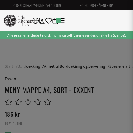
GRATIS FRAKT VED KJØP OVER 1000 KR
30 DAGERS ÅPENT KJØP
Alle priser er inkludert norsk moms og toll (varene sendes direkte fra Sverige).
Start
Borddekking
Annet til Borddekking og Servering
Spesielle artik
Exxent
MENY MAPPE A4, SORT - EXXENT
186
kr
1071-10159