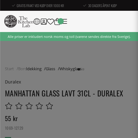
GRATIS FRAKT VED KJØP OVER 1000 KR
30 DAGERS ÅPENT KJØP
Alle priser er inkludert norsk moms og toll (varene sendes direkte fra Sverige).
Start
Borddekking
Glass
Whiskyglass
Duralex
MANHATTAN GLASS LAVT 31CL - DURALEX
55
kr
1069-12729