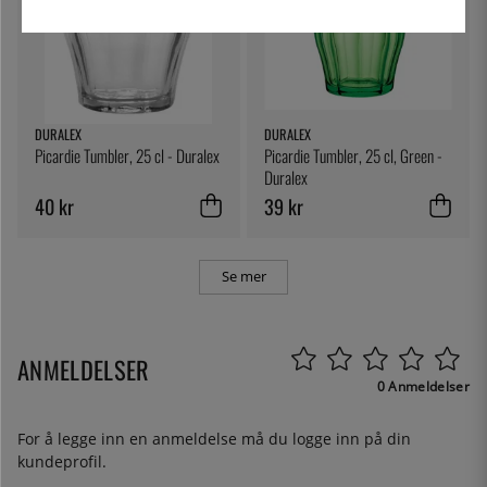
DURALEX
DURALEX
Picardie Tumbler, 25 cl - Duralex
Picardie Tumbler, 25 cl, Green -
Duralex
40 kr
39 kr
Se mer
ANMELDELSER
0 Anmeldelser
For å legge inn en anmeldelse må du
logge inn
på din
kundeprofil.