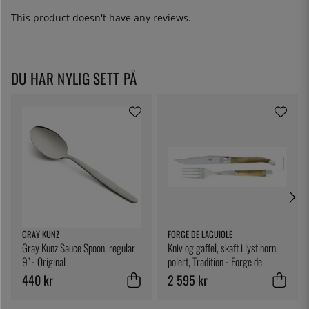
This product doesn't have any reviews.
DU HAR NYLIG SETT PÅ
GRAY KUNZ
FORGE DE LAGUIOLE
Gray Kunz Sauce Spoon, regular
Kniv og gaffel, skaft i lyst horn,
9" - Original
polert, Tradition - Forge de
Laguiole
440 kr
2 595 kr