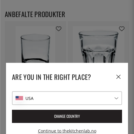
ANBEFALTE PRODUKTER
ARE YOU IN THE RIGHT PLACE?
EXXENT
EXXENT
Whiskyglass, 20 cl,
Whiskyglass Granity 27cl
Reykjavik/Island - Exxent
USA
43 kr
50 kr
CHANGE COUNTRY
Continue to thekitchenlab.no