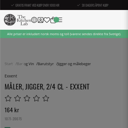
GRATIS FRAKT VED KJØP OVER 1000 KR
30 DAGERS ÅPENT KJØP
Alle priser er inkludert norsk moms og toll (varene sendes direkte fra Sverige).
Start
Bar og Vin
Barutstyr
Jigger og målebeger
Exxent
MÅLER, JIGGER, 2/4 CL - EXXENT
164
kr
1071-20075