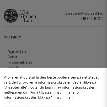
kundeservice@thekitchenlab.no
+46 8 410 95 200
NYHETSBREV
Angrerettskjema
Cookies
Personvernerklæring
Gavekort
Kjøpsvilkår
Vi ønsker at du skal få den beste opplevelsen på nettstedet
vårt, derfor bruker vi informasjonskapsler. Ved å klikke på
"Aksepter alle" godtar du lagring av informasjonskapsler i
nettleseren din. For å tilpasse innstillingene for
2026 KitchenLab AB
informasjonskapsler, klikk på "Innstillinger".