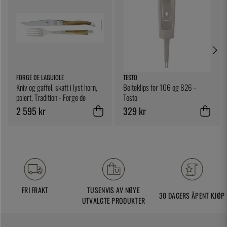
FORGE DE LAGUIOLE
TESTO
Kniv og gaffel, skaft i lyst horn,
Belteklips for 106 og 826 -
polert, Tradition - Forge de
Testo
Laguiole
2 595 kr
329 kr
FRI FRAKT
TUSENVIS AV NØYE
30 DAGERS ÅPENT KJØP
UTVALGTE PRODUKTER