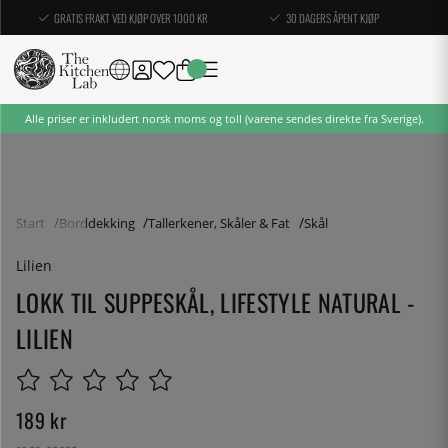
GRATIS FRAKT VED KJØP OVER 1000 KR
30 DAGERS ÅPENT KJØP
Alle priser er inkludert norsk moms og toll (varene sendes direkte fra Sverige).
Start
Borddekking
Tallerkener, Skåler & Fat
Skål
Lilien
LOKK TIL SUPPESKÅL, LIFESTYLE NATURAL -
LILIEN
189
kr