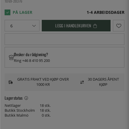
1069-20376
1-4 ARBEIDSDAGER
LEGG I HANDLEKURVEN
Ønsker du rådgivning?
Ring +46 8 410 95 200
GRATIS FRAKT VED KJØP OVER
30 DAGERS ÅPENT
1000 KR
KJØP
Lagerstatus
Nettlager
18 stk.
Butikk Stockholm
18 stk.
Butikk Malmö
0 stk.