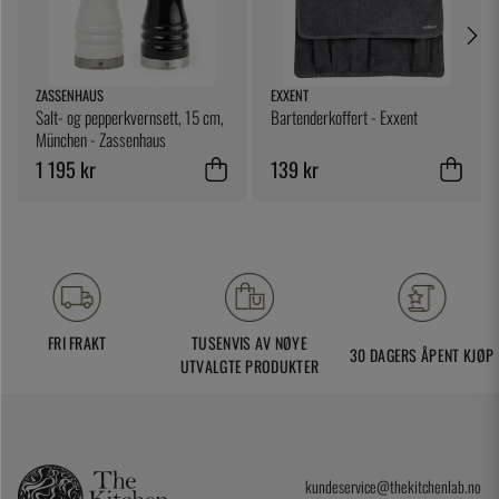
ZASSENHAUS
EXXENT
Salt- og pepperkvernsett, 15 cm,
Bartenderkoffert - Exxent
München - Zassenhaus
1 195 kr
139 kr
FRI FRAKT
TUSENVIS AV NØYE
30 DAGERS ÅPENT KJØP
UTVALGTE PRODUKTER
kundeservice@thekitchenlab.no