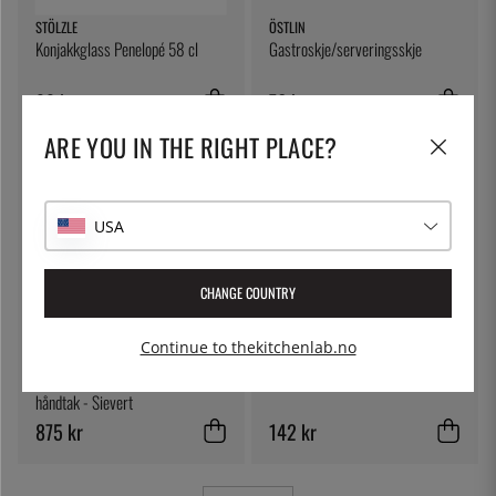
STÖLZLE
ÖSTLIN
Konjakkglass Penelopé 58 cl
Gastroskje/serveringsskje
99 kr
76 kr
ARE YOU IN THE RIGHT PLACE?
USA
CHANGE COUNTRY
Continue to thekitchenlab.no
SIEVERT
STÖLZLE
Handyjetbrenner med piezo, bare
Martiniglass Penelopé 25 cl
håndtak - Sievert
875 kr
142 kr