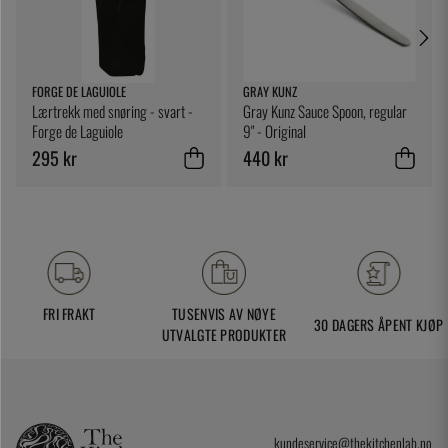
FORGE DE LAGUIOLE
GRAY KUNZ
Lærtrekk med snøring - svart -
Gray Kunz Sauce Spoon, regular
Forge de Laguiole
9" - Original
295 kr
440 kr
FRI FRAKT
TUSENVIS AV NØYE
30 DAGERS ÅPENT KJØP
UTVALGTE PRODUKTER
kundeservice@thekitchenlab.no