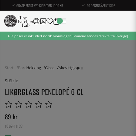
GRATIS FRAKT VED KJØP OVER 1000 KR
30 DAGERS ÅPENT KJØP
Alle priser er inkludert norsk moms og toll (varene sendes direkte fra Sverige).
Start
Borddekking
Glass
Akevittglass
Stölzle
LIKØRGLASS PENELOPÉ 6 CL
89
kr
1069-11133