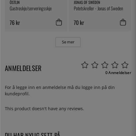
ÖSTLIN
JONAS OF SWEDEN
Gastroskje/serveringsskje
Potetskreller - Jonas of Sweden
76 kr
70 kr
Se mer
ANMELDELSER
0 Anmeldelser
For å legge inn en anmeldelse må du
logge inn
på din
kundeprofil.
This product doesn't have any reviews.
DU HAR NYLIG SETT PÅ