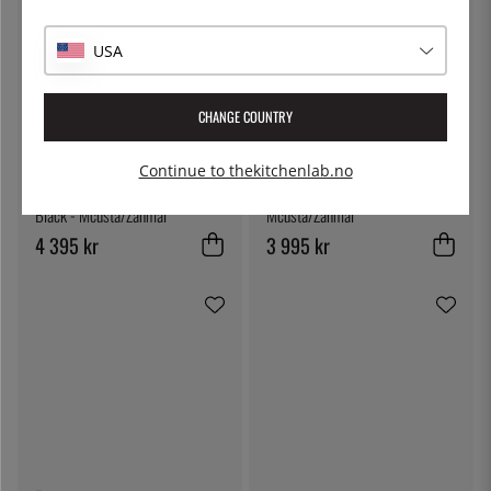
USA
CHANGE COUNTRY
Continue to thekitchenlab.no
MCUSTA/ZANMAI
MCUSTA/ZANMAI
Kiritsuke, 23cm, Revolution
Gyuto, 21cm, Revolution Black -
Black - Mcusta/Zanmai
Mcusta/Zanmai
4 395 kr
3 995 kr