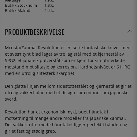
Nettlager
1 stk.
Butikk Stockholm
1 stk.
Butikk Malmö
2 stk.
PRODUKTBESKRIVELSE
Mcusta/Zanmai Revolution er en serie fantastiske kniver med
et svært tynt blad laget av tre lag stål med et kjernestål av
SPG2, et japansk pulverstål som er kjent for sin utmerkede
motstand mot slitasje og korrosjon. Hardhetsnivået er 61HRC
med en utrolig slitesterk skarphet.
Den glatte linjen mellom sidestøttestålet og kjernestålet gir et
utrolig vakkert blad med et design som minner om japanske
sverd.
Revolution har et ergonomisk mykt, buet håndtak i
motsetning til mange andre modeller fra japanske Zanmai.
Det vakkert utformede håndtaket ligger perfekt i hånden og
gir et fast og stødig grep.