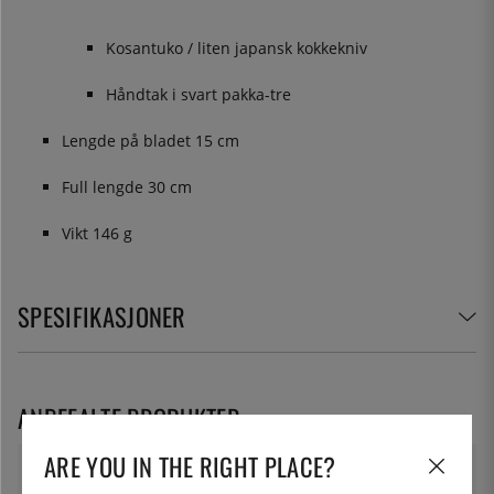
Kosantuko / liten japansk kokkekniv
Håndtak i svart pakka-tre
Lengde på bladet 15 cm
Full lengde 30 cm
Vikt 146 g
SPESIFIKASJONER
ANBEFALTE PRODUKTER
ARE YOU IN THE RIGHT PLACE?