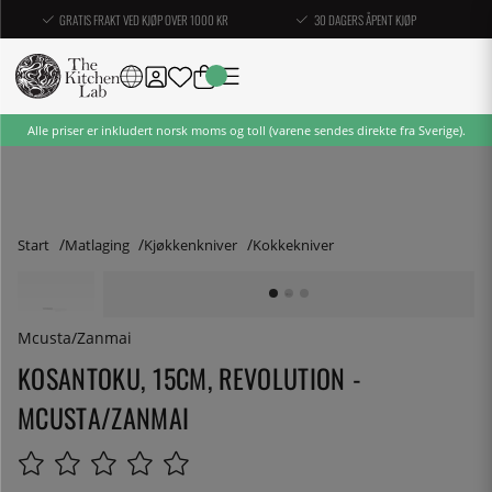
GRATIS FRAKT VED KJØP OVER 1000 KR
30 DAGERS ÅPENT KJØP
Alle priser er inkludert norsk moms og toll (varene sendes direkte fra Sverige).
Start
Matlaging
Kjøkkenkniver
Kokkekniver
Mcusta/Zanmai
KOSANTOKU, 15CM, REVOLUTION -
MCUSTA/ZANMAI