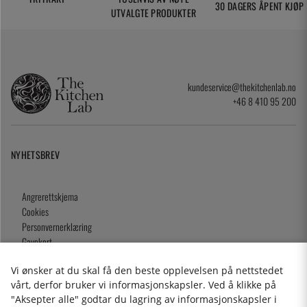
30 DAGERS ÅPENT KJØP
UTVALGTE PRODUKTER
kundeservice@thekitchenlab.no
+46 8 410 95 200
NYHETSBREV
Angrerettskjema
Cookies
Personvernerklæring
Gavekort
Kjøpsvilkår
Vi ønsker at du skal få den beste opplevelsen på nettstedet
vårt, derfor bruker vi informasjonskapsler. Ved å klikke på
"Aksepter alle" godtar du lagring av informasjonskapsler i