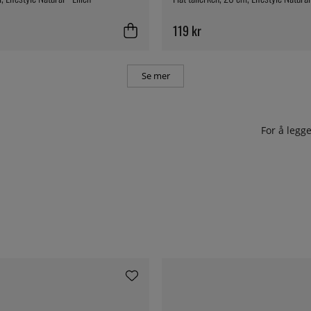
119 kr
Se mer
For å leg