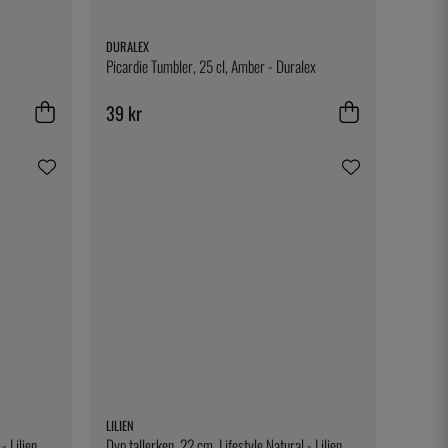
DURALEX
Picardie Tumbler, 25 cl, Amber - Duralex
39 kr
LILIEN
- Lilien
Dyp tallerken, 22 cm, Lifestyle Natural - Lilien