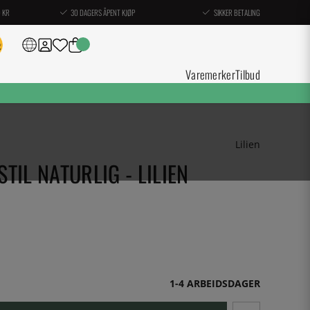
0 KR
30 DAGERS ÅPENT KJØP
SIKKER BETALING
Varemerker
Tilbud
Lilien
STIL NATURLIG - LILIEN
1-4 ARBEIDSDAGER