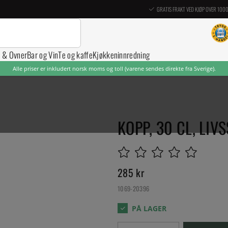
GRATIS FRAKT VED KJØP OVER 100
r & Ovner
Bar og Vin
Te og kaffe
Kjøkkeninnredning
Alle priser er inkludert norsk moms og toll (varene sendes direkte fra Sverige).
KOPP, 30 CL, LIVS
285
kr
1069-20396