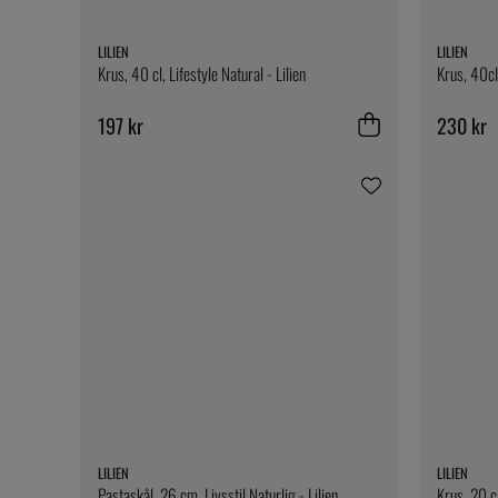
LILIEN
LILIEN
Krus, 40 cl, Lifestyle Natural - Lilien
Krus, 40cl,
197 kr
230 kr
LILIEN
LILIEN
Pastaskål, 26 cm, Livsstil Naturlig - Lilien
Krus, 20 cl