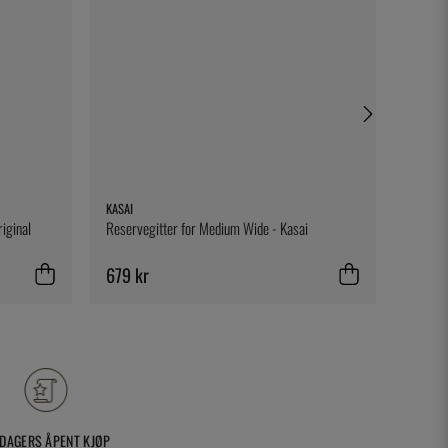
KASAI
SOUSVI
iginal
Reservegitter for Medium Wide - Kasai
Kompos
kammer
SousVi
679 kr
819 k
 DAGERS ÅPENT KJØP