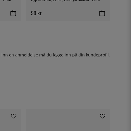
99 kr
ge inn en anmeldelse må du
logge inn
på din kundeprofil.