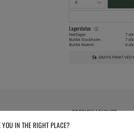
Lagerstatus
Nettlager
7 stk
Butikk Stockholm
7 stk
Butikk Malmö
0 stk
GRATIS FRAKT VED 
SPESIFIKASJONER
 YOU IN THE RIGHT PLACE?
Serie: