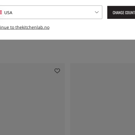
Lev. artikkelnummer:
LSN003
CHANGE COUNT
USA
EAN:
8590453737551
inue to thekitchenlab.no