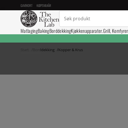
GAVEKORT
KJØPSVILKÅR
Matlaging
Baking
Borddekking
Kjøkkenapparater.
Grill, Komfyre
Start
Borddekking
Kopper & Krus