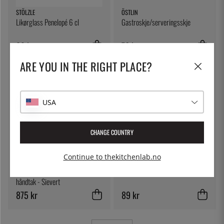
STÖLZLE
ÖSTLIN
Likørglass Penelopé 6 cl
Gastroskje/serveringsskje
89 kr
76 kr
ARE YOU IN THE RIGHT PLACE?
USA
CHANGE COUNTRY
Continue to thekitchenlab.no
SIEVERT
STÖLZLE
Handyjetbrenner med piezo, bare
Vannglass Penelopé 45 cl
håndtak - Sievert
875 kr
89 kr