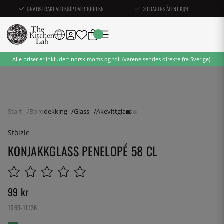
GRATIS FRAKT VED KJØP OVER 1000 KR
30 DAGERS ÅPENT KJØP
Alle priser er inkludert norsk moms og toll (varene sendes direkte fra Sverige).
Start
Borddekking
Glass
Akevittglass
Stölzle
KONJAKKGLASS PENELOPÉ 58 CL
99
kr
1069-11136