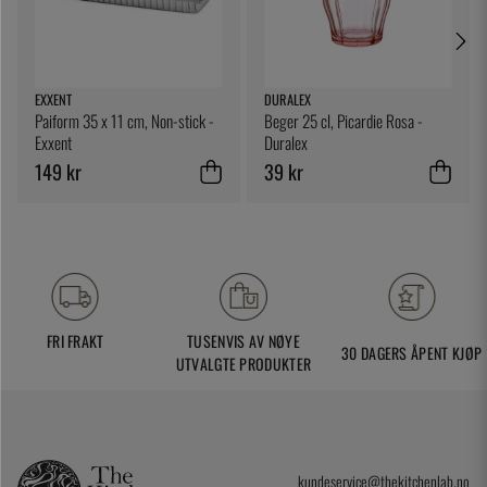
EXXENT
DURALEX
Paiform 35 x 11 cm, Non-stick -
Beger 25 cl, Picardie Rosa -
Exxent
Duralex
149 kr
39 kr
FRI FRAKT
TUSENVIS AV NØYE
30 DAGERS ÅPENT KJØP
UTVALGTE PRODUKTER
kundeservice@thekitchenlab.no