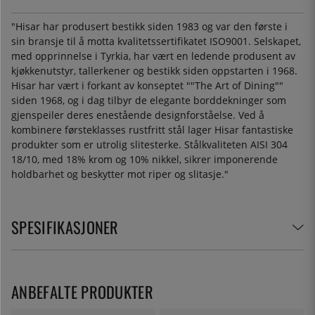
"Hisar har produsert bestikk siden 1983 og var den første i
sin bransje til å motta kvalitetssertifikatet ISO9001. Selskapet,
med opprinnelse i Tyrkia, har vært en ledende produsent av
kjøkkenutstyr, tallerkener og bestikk siden oppstarten i 1968.
Hisar har vært i forkant av konseptet ""The Art of Dining""
siden 1968, og i dag tilbyr de elegante borddekninger som
gjenspeiler deres enestående designforståelse. Ved å
kombinere førsteklasses rustfritt stål lager Hisar fantastiske
produkter som er utrolig slitesterke. Stålkvaliteten AISI 304
18/10, med 18% krom og 10% nikkel, sikrer imponerende
holdbarhet og beskytter mot riper og slitasje."
SPESIFIKASJONER
ANBEFALTE PRODUKTER