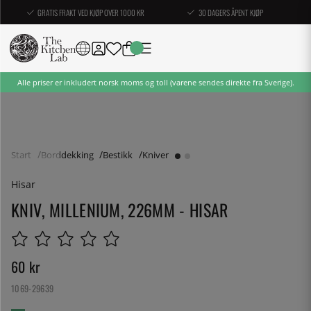
GRATIS FRAKT VED KJØP OVER 1000 KR
30 DAGERS ÅPENT KJØP
Alle priser er inkludert norsk moms og toll (varene sendes direkte fra Sverige).
Start
Borddekking
Bestikk
Kniver
Hisar
KNIV, MILLENIUM, 226MM - HISAR
60
kr
1069-29639