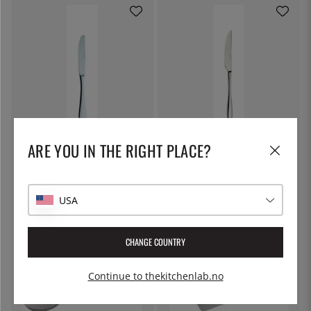
SOLEX
SOLEX
ARE YOU IN THE RIGHT PLACE?
Julia Kniv, 225 mm
Sarah Bordkniv 237 mm - Solex
58 kr
52 kr
USA
CHANGE COUNTRY
Continue to thekitchenlab.no