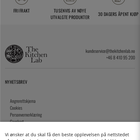
FRI FRAKT
TUSENVIS AV NØYE
30 DAGERS ÅPENT KJØP
UTVALGTE PRODUKTER
kundeservice@thekitchenlab.no
+46 8 410 95 200
NYHETSBREV
Angrerettskjema
Cookies
Personvernerklæring
Gavekort
Kjøpsvilkår
Vi ønsker at du skal få den beste opplevelsen på nettstedet