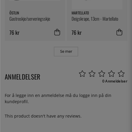
ÖSTLIN
MARTELLATO
Gastroskje/serveringsskje
Deigskrape, 13cm - Martellato
76 kr
76 kr
Se mer
ANMELDELSER
0 Anmeldelser
For å legge inn en anmeldelse må du
logge inn
på din
kundeprofil.
This product doesn't have any reviews.