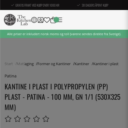
GRATIS FRAKT VED KJØP OVER 1000 KR
30 DAGERS ÅPENT KJØP
Alle priser er inkludert norsk moms og toll (varene sendes direkte fra Sverige).
Start
Matlaging
Former og Kantiner
Kantiner
Kantiner i plast
Patina
KANTINE I PLAST I POLYPROPYLEN (PP)
PLAST - PATINA - 100 MM, GN 1/1 (530X325
MM)