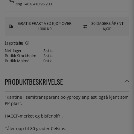
Ring +46 8 410 95 200
GRATIS FRAKT VED KJØP OVER
30 DAGERS ÅPENT
1000 KR
KJØP
Lagerstatus
Nettlager
3 stk.
Butikk Stockholm
3 stk.
Butikk Malmö
0 stk.
PRODUKTBESKRIVELSE
"Kantine i semitransparent polypropylenplast, også kjent som
PP-plast.
HACCP-merket og bisfenolfri.
Tåler opp til 80 grader Celsius.