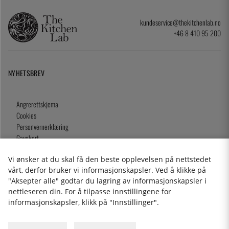
kundeservice@thekitchenlab.no
+46 8 410 95 200
NYHETSBREV
Angrerettskjema
Cookies
Personvernerklæring
Gavekort
Kjøpsvilkår
Vi ønsker at du skal få den beste opplevelsen på nettstedet
vårt, derfor bruker vi informasjonskapsler. Ved å klikke på
"Aksepter alle" godtar du lagring av informasjonskapsler i
nettleseren din. For å tilpasse innstillingene for
2026 KitchenLab AB
informasjonskapsler, klikk på "Innstillinger".