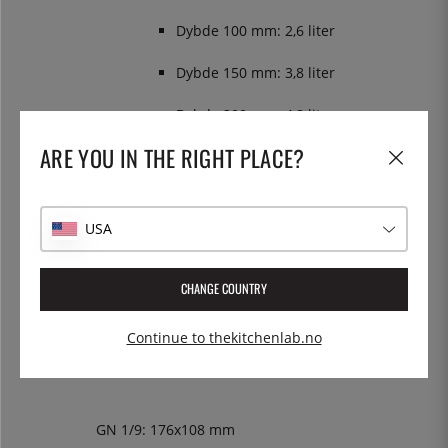
Dybde 100 mm: 2,6 liter
Dybde 150 mm: 3,8 liter
Dybde 200 mm: 4,8 liter
ARE YOU IN THE RIGHT PLACE?
GN 1/6: 176x162 mm
Dybde 65 mm: 1 liter
USA
Dybde 100 mm: 1,6 liter
CHANGE COUNTRY
Dybde 150 mm: 2,3 liter
Continue to thekitchenlab.no
Dybde 200 mm: 2,8 liter
GN 1/9: 176x108 mm