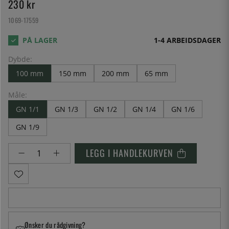
230
kr
1069-17559
1-4 ARBEIDSDAGER
Dybde:
100 mm
150 mm
200 mm
65 mm
Måle:
GN 1/1
GN 1/3
GN 1/2
GN 1/4
GN 1/6
GN 1/9
LEGG I HANDLEKURVEN
Ønsker du rådgivning?