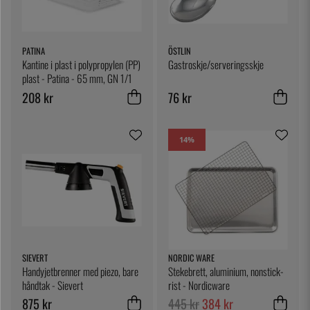
PATINA
ÖSTLIN
Kantine i plast i polypropylen (PP)
Gastroskje/serveringsskje
plast - Patina - 65 mm, GN 1/1
(530x325 mm)
208 kr
76 kr
14
%
SIEVERT
NORDIC WARE
Handyjetbrenner med piezo, bare
Stekebrett, aluminium, nonstick-
håndtak - Sievert
rist - Nordicware
875 kr
445 kr
384 kr