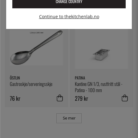
CHANGE COUNTRY
252 kr
549 kr
Continue to thekitchenlab.no
ÖSTLIN
PATINA
Gastroskje/serveringsskje
Kantine GN 1/3, rustfritt stål -
Patina - 100 mm
76 kr
279 kr
Se mer