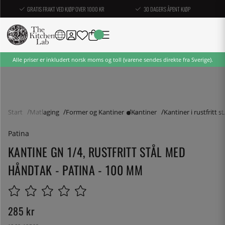
GRATIS FRAKT VED KJØP OVER 1000 KR
30 DAGERS ÅPENT KJØP
Alle priser er inkludert norsk moms og toll (varene sendes direkte fra Sverige).
Start
Matlaging
Former og Kantiner
Kantiner
Kantiner i rustfritt st
Patina
KANTINE GN 1/4, RUSTFRITT STÅL MED
HÅNDTAK - PATINA - 100 MM
285
kr