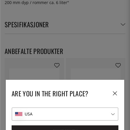
200 mm dyp / rommer ca. 6 liter"
SPESIFIKASJONER
ANBEFALTE PRODUKTER
ARE YOU IN THE RIGHT PLACE?
USA
PATINA
PATINA
Kantine GN 1/4, rustfritt stål -
Kantine GN 1/1, rustfritt stål med
Patina - 100 mm
håndtak - Patina - 100 mm