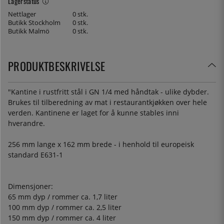
Lagerstatus
Nettlager
0 stk.
Butikk Stockholm
0 stk.
Butikk Malmö
0 stk.
PRODUKTBESKRIVELSE
"Kantine i rustfritt stål i GN 1/4 med håndtak - ulike dybder.
Brukes til tilberedning av mat i restaurantkjøkken over hele
verden. Kantinene er laget for å kunne stables inni
hverandre.
256 mm lange x 162 mm brede - i henhold til europeisk
standard E631-1
Dimensjoner:
65 mm dyp / rommer ca. 1,7 liter
100 mm dyp / rommer ca. 2,5 liter
150 mm dyp / rommer ca. 4 liter