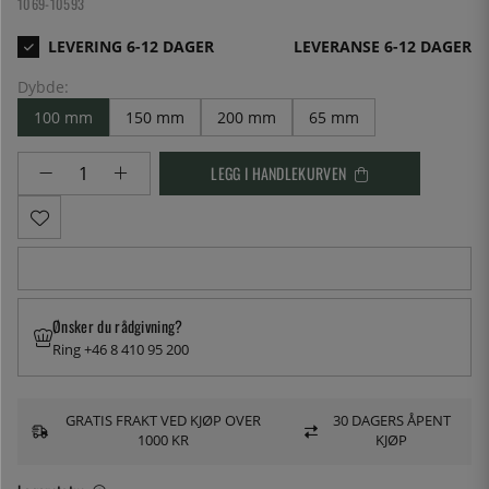
1069-10593
LEVERANSE 6-12 DAGER
Dybde:
100 mm
150 mm
200 mm
65 mm
LEGG I HANDLEKURVEN
Ønsker du rådgivning?
Ring +46 8 410 95 200
GRATIS FRAKT VED KJØP OVER
30 DAGERS ÅPENT
1000 KR
KJØP