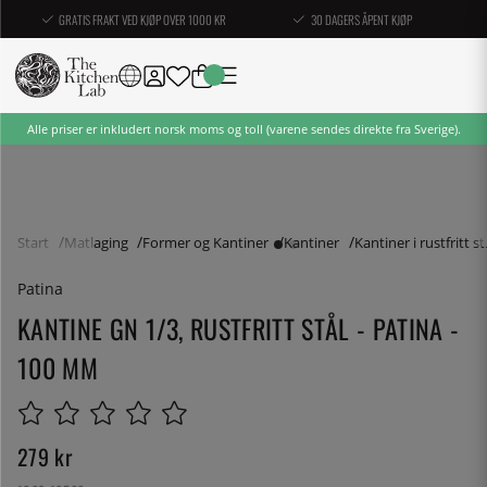
GRATIS FRAKT VED KJØP OVER 1000 KR
30 DAGERS ÅPENT KJØP
Alle priser er inkludert norsk moms og toll (varene sendes direkte fra Sverige).
Start
Matlaging
Former og Kantiner
Kantiner
Kantiner i rustfritt st
Patina
KANTINE GN 1/3, RUSTFRITT STÅL - PATINA -
100 MM
279
kr