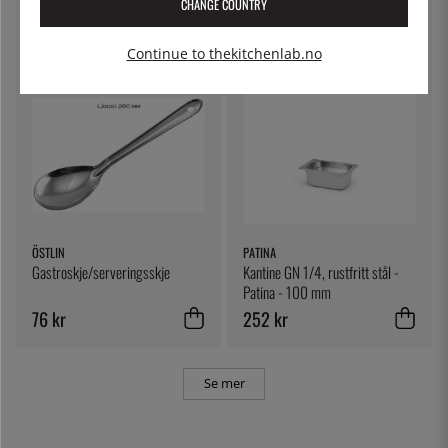
CHANGE COUNTRY
230 kr
384 kr
Continue to thekitchenlab.no
ÖSTLIN
PATINA
Gastroskje/serveringsskje
Kantine GN 1/4, rustfritt stål -
Patina - 100 mm
76 kr
252 kr
Se mer