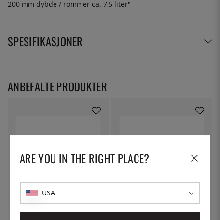
200 mm dybde / rommer ca. 7,5 liter"
SPESIFIKASJONER
ANBEFALTE PRODUKTER
ARE YOU IN THE RIGHT PLACE?
USA
PATINA
PATINA
Kantine GN 1/3, rustfritt stål -
Kantine GN 1/3, rustfritt stål -
Patina - 65 mm
Patina - 150 mm