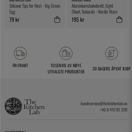
Silicone Tips for Nest - Big Green
Aluminiumsbakebrett, Eight
Egg
Sheet, Naturals - Nordic Ware
79 kr
195 kr
FRI FRAKT
TUSENVIS AV NØYE
30 DAGERS ÅPENT KJØP
UTVALGTE PRODUKTER
kundeservice@thekitchenlab.no
+46 8 410 95 200