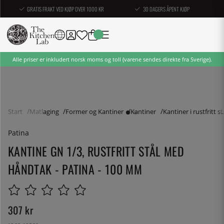
GRATIS FRAKT VED KJØP OVER 1000 KR
30 DAGERS ÅPENT KJØP
Alle priser er inkludert norsk moms og toll (varene sendes direkte fra Sverige).
Start
Matlaging
Former og Kantiner
Kantiner
Kantiner i rustfritt st
Patina
KANTINE GN 1/3, RUSTFRITT STÅL MED
HÅNDTAK - PATINA - 100 MM
307
kr