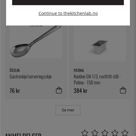
Continue to thekitchenlab.no
ÖSTLIN
PATINA
Gastroskje/serveringsskje
Kantine GN 1/3, rustfritt stål -
Patina - 150 mm
76 kr
384 kr
Se mer
ANMELDELSER