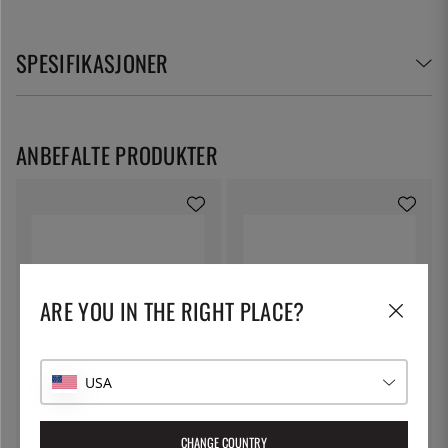
SPESIFIKASJONER
ANBEFALTE PRODUKTER
ARE YOU IN THE RIGHT PLACE?
PATINA
PATINA
USA
Kantine GN 1/3, rustfritt stål -
Kantine GN 1/1, rustfritt stål med
Patina - 100 mm
håndtak - Patina - 100 mm
CHANGE COUNTRY
279 kr
549 kr