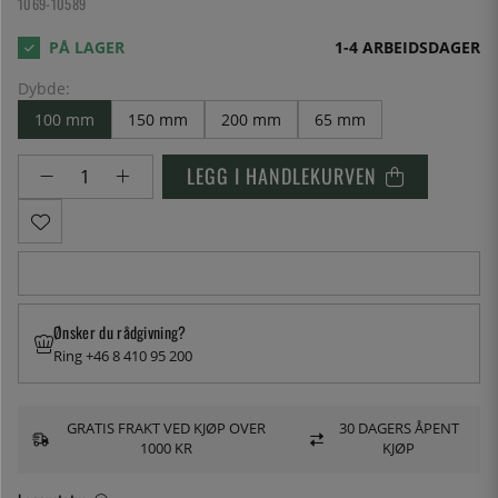
1069-10589
1-4 ARBEIDSDAGER
Dybde:
100 mm
150 mm
200 mm
65 mm
LEGG I HANDLEKURVEN
Ønsker du rådgivning?
Ring +46 8 410 95 200
GRATIS FRAKT VED KJØP OVER
30 DAGERS ÅPENT
1000 KR
KJØP