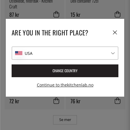
Osteklede, filterduk - Kitchen
Deli container 72cl
Craft
87 kr
15 kr
ARE YOU IN THE RIGHT PLACE?
USA
CHANGE COUNTRY
FRUTOS SECOS AURO
ÖSTLIN
Continue to thekitchenlab.no
Friterte Marconamandler, 125 g
Gastroskje/serveringsskje
72 kr
76 kr
Se mer