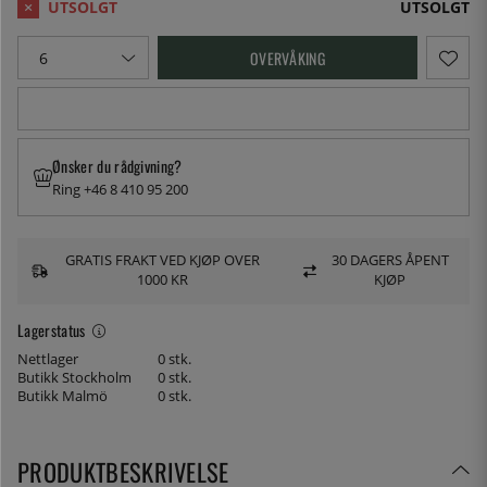
UTSOLGT
OVERVÅKING
Ønsker du rådgivning?
Ring +46 8 410 95 200
GRATIS FRAKT VED KJØP OVER
30 DAGERS ÅPENT
1000 KR
KJØP
Lagerstatus
Nettlager
0 stk.
Butikk Stockholm
0 stk.
Butikk Malmö
0 stk.
PRODUKTBESKRIVELSE