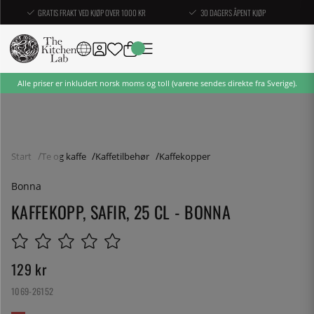
GRATIS FRAKT VED KJØP OVER 1000 KR
30 DAGERS ÅPENT KJØP
Alle priser er inkludert norsk moms og toll (varene sendes direkte fra Sverige).
Start
Te og kaffe
Kaffetilbehør
Kaffekopper
Bonna
KAFFEKOPP, SAFIR, 25 CL - BONNA
129
kr
1069-26152