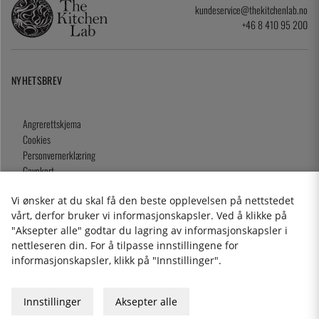
kundeservice@thekitchenlab.no
+46 8 410 95 200
NYHETSBREV
Angrerettskjema
Cookies
Personvernerklæring
Gavekort
Kjøpsvilkår
Vi ønsker at du skal få den beste opplevelsen på nettstedet
vårt, derfor bruker vi informasjonskapsler. Ved å klikke på
"Aksepter alle" godtar du lagring av informasjonskapsler i
nettleseren din. For å tilpasse innstillingene for
2026 KitchenLab AB
informasjonskapsler, klikk på "Innstillinger".
Innstillinger
Aksepter alle