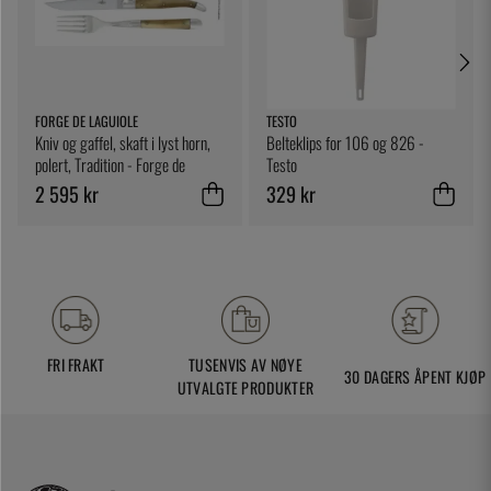
FORGE DE LAGUIOLE
TESTO
Kniv og gaffel, skaft i lyst horn,
Belteklips for 106 og 826 -
polert, Tradition - Forge de
Testo
Laguiole
2 595 kr
329 kr
FRI FRAKT
TUSENVIS AV NØYE
30 DAGERS ÅPENT KJØP
UTVALGTE PRODUKTER