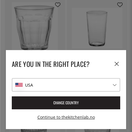
DURALEX
DURALEX
ARE YOU IN THE RIGHT PLACE?
Picardie Tumbler, 31 cl - Duralex
Unie Tumbler, drikkeglass -
Duralex - 28 cl
44 kr
40 kr
USA
CHANGE COUNTRY
Continue to thekitchenlab.no