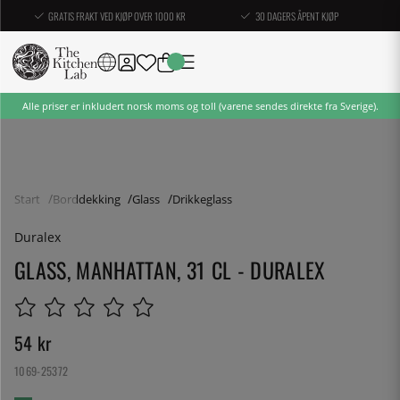
GRATIS FRAKT VED KJØP OVER 1000 KR
30 DAGERS ÅPENT KJØP
Alle priser er inkludert norsk moms og toll (varene sendes direkte fra Sverige).
Start
Borddekking
Glass
Drikkeglass
Duralex
GLASS, MANHATTAN, 31 CL - DURALEX
54
kr
1069-25372