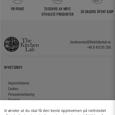
FRI FRAKT
TUSENVIS AV NØYE
30 DAGERS ÅPENT KJØP
UTVALGTE PRODUKTER
kundeservice@thekitchenlab.no
+46 8 410 95 200
NYHETSBREV
Angrerettskjema
Cookies
Personvernerklæring
Gavekort
Kjøpsvilkår
Vi ønsker at du skal få den beste opplevelsen på nettstedet