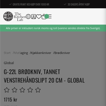
GRATIS FRAKT VED KJØP OVER 1000 KR
30 DAGERS ÅPENT KJØP
Alle priser er inkludert norsk moms og toll (varene sendes direkte fra Sverige).
Start
Matlaging
Kjøkkenkniver
Brødkniver
Global
G-22L BRØDKNIV, TANNET
VENSTREHÅNDSLIPT 20 CM - GLOBAL
1715
kr