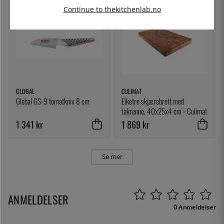
Continue to thekitchenlab.no
GLOBAL
CULIMAT
Global GS-9 tomatkniv 8 cm
Eiketre skjærebrett med
takrenne, 40x25x4 cm - Culimat
1 341 kr
1 869 kr
Se mer
ANMELDELSER
0 Anmeldelser