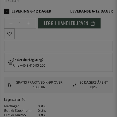
1073-11419
LEVERANSE 6-12 DAGER
LEGG I HANDLEKURVEN
Ønsker du rådgivning?
Ring +46 8 410 95 200
GRATIS FRAKT VED KJØP OVER
30 DAGERS ÅPENT
1000 KR
KJØP
Lagerstatus
Nettlager
0 stk.
Butikk Stockholm
0 stk.
Butikk Malmö
0 stk.