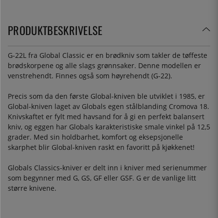
PRODUKTBESKRIVELSE
G-22L fra Global Classic er en brødkniv som takler de tøffeste
brødskorpene og alle slags grønnsaker. Denne modellen er
venstrehendt. Finnes også som høyrehendt (G-22).
Precis som da den første Global-kniven ble utviklet i 1985, er
Global-kniven laget av Globals egen stålblanding Cromova 18.
Knivskaftet er fylt med havsand for å gi en perfekt balansert
kniv, og eggen har Globals karakteristiske smale vinkel på 12,5
grader. Med sin holdbarhet, komfort og eksepsjonelle
skarphet blir Global-kniven raskt en favoritt på kjøkkenet!
Globals Classics-kniver er delt inn i kniver med serienummer
som begynner med G, GS, GF eller GSF. G er de vanlige litt
større knivene.