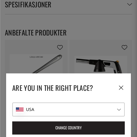
SPESIFIKASJONER
ANBEFALTE PRODUKTER
ARE YOU IN THE RIGHT PLACE?
ÖSTLIN
SIEVERT
Gastroskje/serveringsskje
Handyjetbrenner med piezo, bare
USA
håndtak - Sievert
76 kr
875 kr
CHANGE COUNTRY