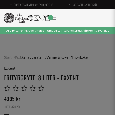
GRATIS FRAKT VED KJØP OVER 1000 KR
30 DAGERS ÅPENT KJØP
Alle priser er inkludert norsk moms og toll (varene sendes direkte fra Sverige).
Start
Kjøkkenapparater.
Varme & Koke
Frityrkoker
Exxent
FRITYRGRYTE, 8 LITER - EXXENT
4995
kr
1071-32020