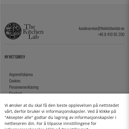
kundeservice@thekitchenlab.no
+46 8 410 95 200
NYHETSBREV
Angrerettskjema
Cookies
Personvernerklæring
Gavekort
Kjøpsvilkår
Vi ønsker at du skal få den beste opplevelsen på nettstedet
vårt, derfor bruker vi informasjonskapsler. Ved å klikke på
"Aksepter alle" godtar du lagring av informasjonskapsler i
nettleseren din. For å tilpasse innstillingene for
2026 KitchenLab AB