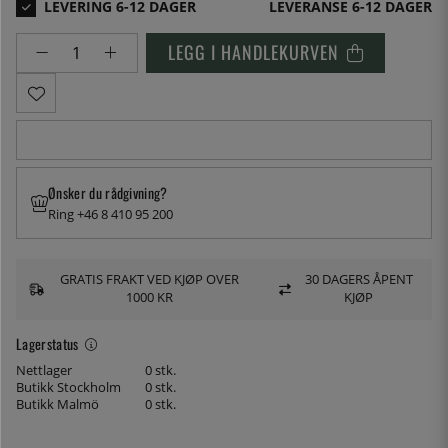
LEVERANSE 6-12 DAGER
LEGG I HANDLEKURVEN
Ønsker du rådgivning?
Ring +46 8 410 95 200
GRATIS FRAKT VED KJØP OVER
30 DAGERS ÅPENT
1000 KR
KJØP
Lagerstatus
Nettlager
0 stk.
Butikk Stockholm
0 stk.
Butikk Malmö
0 stk.