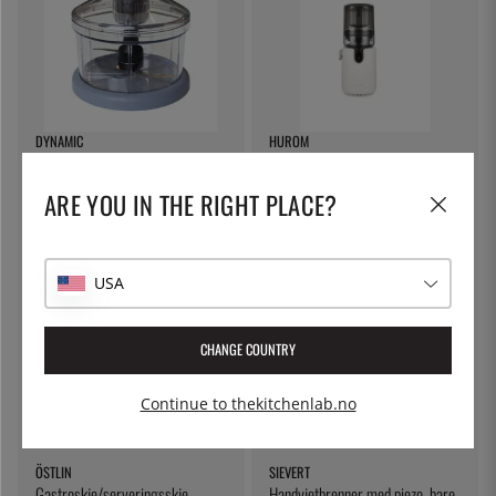
DYNAMIC
HUROM
Dynamix Minihack - Dynamic
Slow juicer E50ST, Pure Press -
Hurom - White
ARE YOU IN THE RIGHT PLACE?
4 395 kr
4 995 kr
USA
CHANGE COUNTRY
Continue to thekitchenlab.no
ÖSTLIN
SIEVERT
Gastroskje/serveringsskje
Handyjetbrenner med piezo, bare