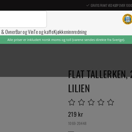
GRATIS FRAKT VED KJØP OVER 100
r & Ovner
Bar og Vin
Te og kaffe
Kjøkkeninnredning
Alle priser er inkludert norsk moms og toll (varene sendes direkte fra Sverige).
FLAT TALLERKEN, 
LILIEN
219
kr
1069-20448