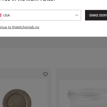
Diameter:
CHANGE COUNT
USA
Serie:
inue to thekitchenlab.no
Lev. artikkelnummer:
LCE212