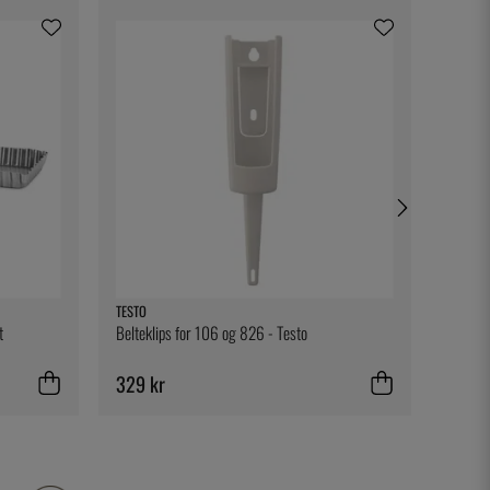
TESTO
DURALE
t
Belteklips for 106 og 826 - Testo
Beger 2
329 kr
39 kr