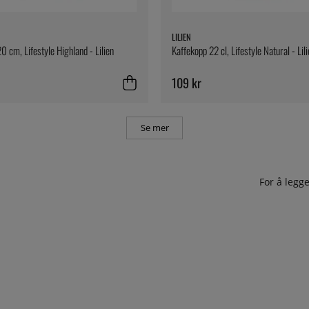
LILIEN
20 cm, Lifestyle Highland - Lilien
Kaffekopp 22 cl, Lifestyle Natural - Lil
109 kr
Se mer
For å leg