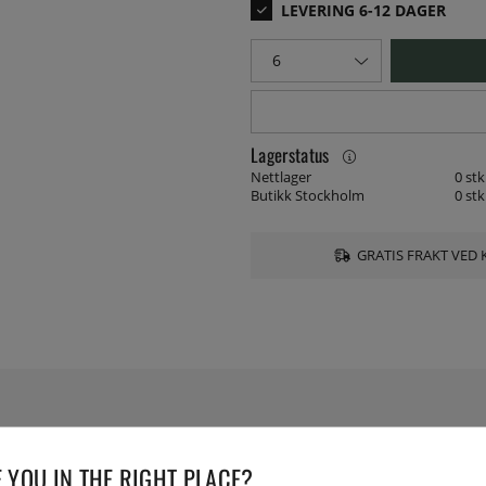
Lagerstatus
Nettlager
0 stk
Butikk Stockholm
0 stk
GRATIS FRAKT VED 
SPESIFIKASJONER
 YOU IN THE RIGHT PLACE?