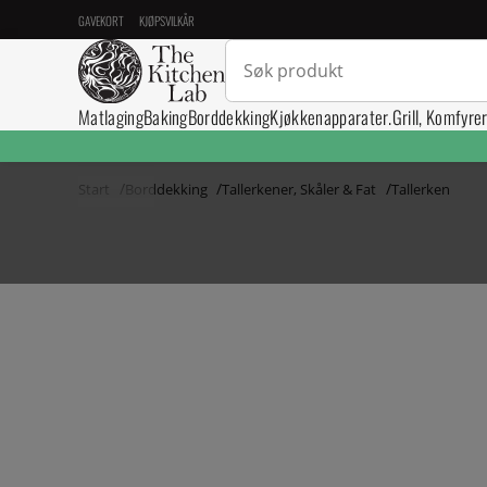
GAVEKORT
KJØPSVILKÅR
Matlaging
Baking
Borddekking
Kjøkkenapparater.
Grill, Komfyre
Start
Borddekking
Tallerkener, Skåler & Fat
Tallerken