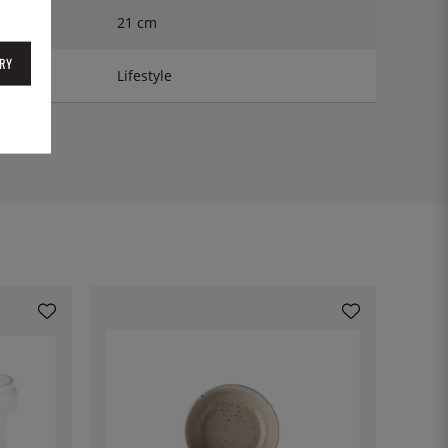
21 cm
RY
Lifestyle
1