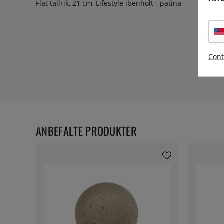
Flat tallrik, 21 cm, Lifestyle ibenholt - patina
Cont
ANBEFALTE PRODUKTER