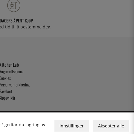
 DAGERS ÅPENT KJØP
od tid til å bestemme deg.
KitchenLab
Angrerettskjema
Cookies
Personvernerklæring
Gavekort
Kjøpsvilkår
e" godtar du lagring av
Innstillinger
Aksepter alle