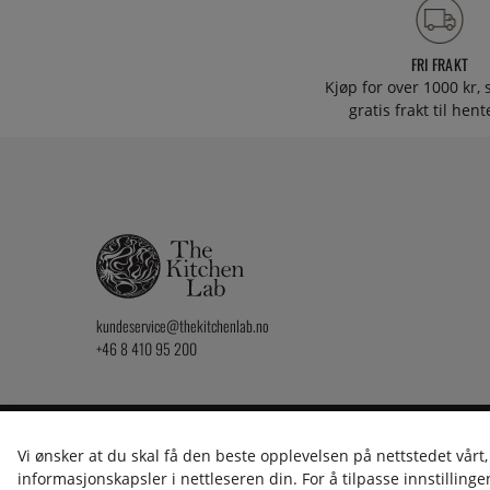
FRI FRAKT
Kjøp for over 1000 kr, s
gratis frakt til hen
kundeservice@thekitchenlab.no
+46 8 410 95 200
2026 KitchenLab AB
Vi ønsker at du skal få den beste opplevelsen på nettstedet vårt,
informasjonskapsler i nettleseren din. For å tilpasse innstillingen