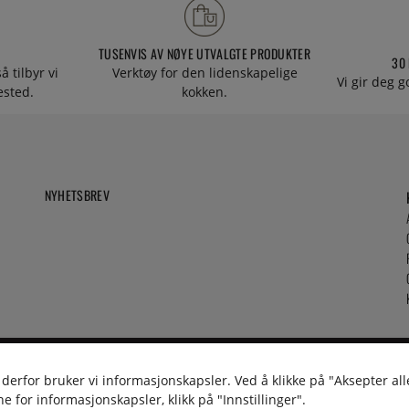
TUSENVIS AV NØYE UTVALGTE PRODUKTER
30
å tilbyr vi
Verktøy for den lidenskapelige
Vi gir deg g
tested.
kokken.
NYHETSBREV
 derfor bruker vi informasjonskapsler. Ved å klikke på "Aksepter all
e for informasjonskapsler, klikk på "Innstillinger".