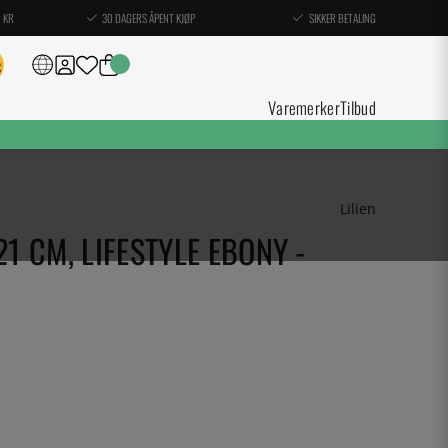
0 KR
30 DAGERS ÅPENT KJØP
SIKKER BETALING
Varemerker
Tilbud
Lilien
21 CM, LIFESTYLE EBONY -