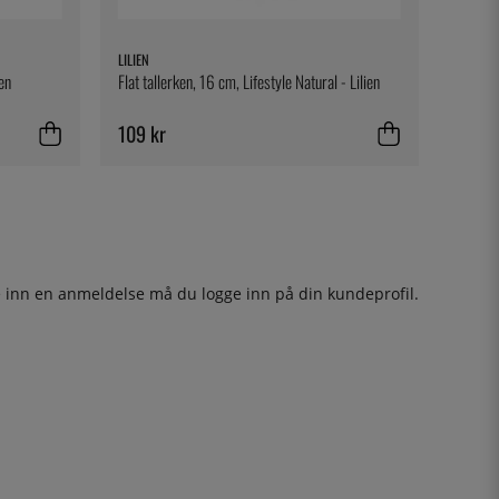
LILIEN
ien
Flat tallerken, 16 cm, Lifestyle Natural - Lilien
109 kr
ge inn en anmeldelse må du
logge inn
på din kundeprofil.