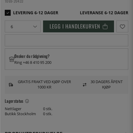
1069-20433
LEVERANSE 6-12 DAGER
LEGG I HANDLEKURVEN
Ønsker du rådgivning?
Ring +46 8 410 95 200
GRATIS FRAKT VED KJØP OVER
30 DAGERS ÅPENT
1000 KR
KJØP
Lagerstatus
Nettlager
0 stk.
Butikk Stockholm
0 stk.