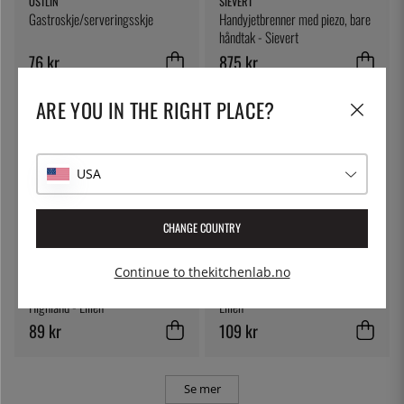
ÖSTLIN
SIEVERT
Gastroskje/serveringsskje
Handyjetbrenner med piezo, bare
håndtak - Sievert
76 kr
875 kr
ARE YOU IN THE RIGHT PLACE?
USA
CHANGE COUNTRY
LILIEN
LILIEN
Continue to thekitchenlab.no
Flat plate 20 cm, Lifestyle
Skål, 13 cm Lifestyle Rainforest -
Highland - Lilien
Lilien
89 kr
109 kr
Se mer