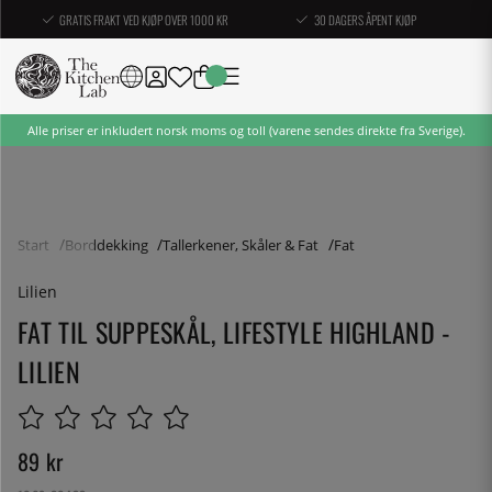
GRATIS FRAKT VED KJØP OVER 1000 KR
30 DAGERS ÅPENT KJØP
Alle priser er inkludert norsk moms og toll (varene sendes direkte fra Sverige).
Start
Borddekking
Tallerkener, Skåler & Fat
Fat
Lilien
FAT TIL SUPPESKÅL, LIFESTYLE HIGHLAND -
LILIEN
89
kr