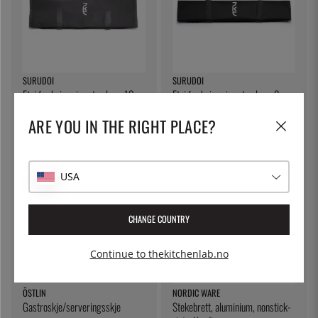
SURUDOI
SURUDOI
Etui for kniver i sort nylon - 12
Etui for kniver i sort nylon - 8
kniver
kniver
ARE YOU IN THE RIGHT PLACE?
373 kr
285 kr
14
%
USA
CHANGE COUNTRY
Continue to thekitchenlab.no
ÖSTLIN
NORDIC WARE
Gastroskje/serveringsskje
Stekebrett, aluminium, nonstick-