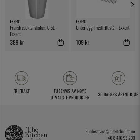
EXXENT
EXXENT
Fransk cocktailshaker, 0,5L -
Underlegg i rustfritt stål - Exxent
Exxent
389 kr
109 kr
FRI FRAKT
TUSENVIS AV NØYE
30 DAGERS ÅPENT KJØP
UTVALGTE PRODUKTER
kundeservice@thekitchenlab.no
+46 8 410 95 200