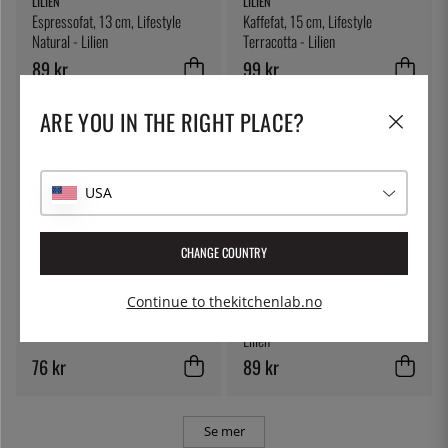
LILIEN
LILIEN
Espressofat, 13 cm, Lifestyle
Kaffefat, 15 cm, Lifestyle
Natural - Lilien
Terracotta - Lilien
89 kr
99 kr
ARE YOU IN THE RIGHT PLACE?
USA
CHANGE COUNTRY
ÖSTLIN
LILIEN
Continue to thekitchenlab.no
Gastroskje/serveringsskje
Kaffefat, Lifestyle Highland -
Lilien
76 kr
89 kr
Se mer