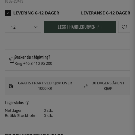
1069-20413
LEVERANSE 6-12 DAGER
LEGG I HANDLEKURVEN
Ønsker du rådgivning?
Ring +46 8 410 95 200
GRATIS FRAKT VED KJØP OVER
30 DAGERS ÅPENT
1000 KR
KJØP
Lagerstatus
Nettlager
0 stk.
Butikk Stockholm
0 stk.