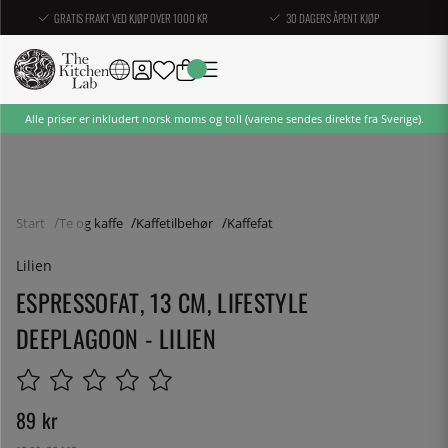
GRATIS FRAKT VED KJØP OVER 1000 KR
30 DAGERS ÅPENT KJØP
Alle priser er inkludert norsk moms og toll (varene sendes direkte fra Sverige).
Start
Te og kaffe
Kaffetilbehør
Kaffefat
Lilien
ESPRESSOFAT, 13 CM, LIFESTYLE
DEEPLAGOON - LILIEN
89
kr