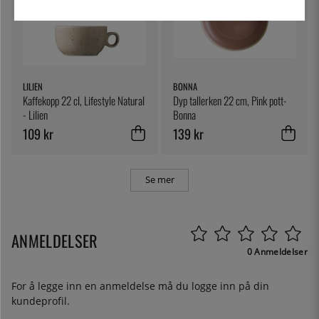
LILIEN
BONNA
Kaffekopp 22 cl, Lifestyle Natural
Dyp tallerken 22 cm, Pink pott-
- Lilien
Bonna
109 kr
139 kr
Se mer
ANMELDELSER
0 Anmeldelser
For å legge inn en anmeldelse må du
logge inn
på din
kundeprofil.