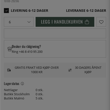
1069-29266
LEVERANSE 6-12 DAGER
LEGG I HANDLEKURVEN
Ønsker du rådgivning?
Ring +46 8 410 95 200
GRATIS FRAKT VED KJØP OVER
30 DAGERS ÅPENT
1000 KR
KJØP
Lagerstatus
Nettlager
0 stk.
Butikk Stockholm
0 stk.
Butikk Malmö
5 stk.