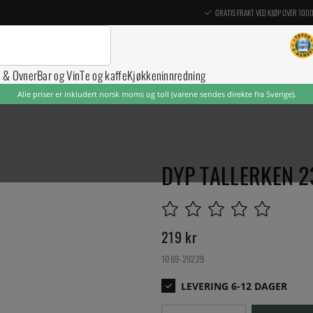
GRATIS FRAKT VED KJØP OVER 100
r & Ovner
Bar og Vin
Te og kaffe
Kjøkkeninnredning
Alle priser er inkludert norsk moms og toll (varene sendes direkte fra Sverige).
DYP TALLERKEN 2
219
kr
1069-29229