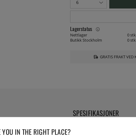
Lagerstatus
Nettlager
0 stk
Butikk Stockholm
0 stk
GRATIS FRAKT VED 
SPESIFIKASJONER
 linjer og farger. Den er
Diameter:
 YOU IN THE RIGHT PLACE?
anter som får sitt eget liv.