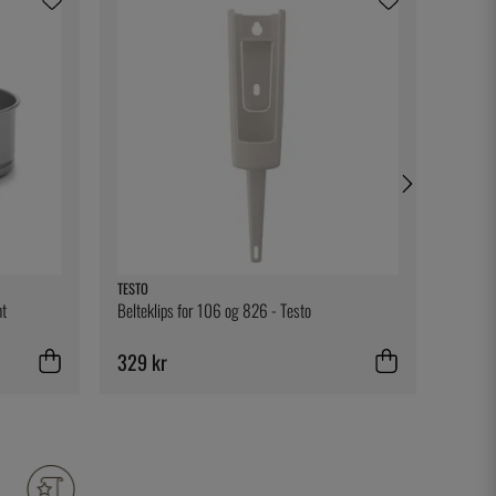
TESTO
NORDIC
nt
Belteklips for 106 og 826 - Testo
Alumini
Nordic
329 kr
195 k