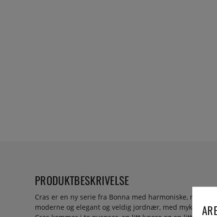
PRODUKTBESKRIVELSE
Cras er en ny serie fra Bonna med harmoniske, naturlige
ARE
moderne og elegant og veldig jordnær, med myke, lekne k