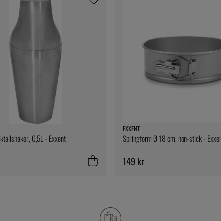
EXXENT
ktailshaker, 0,5L - Exxent
Springform Ø 18 cm, non-stick - Exxe
149 kr