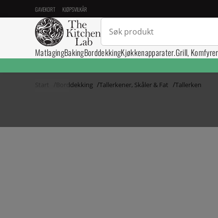
GAVEKORT
KJØPSVILKÅR
Matlaging
Baking
Borddekking
Kjøkkenapparater.
Grill, Komfyre
Start
Borddekking
Tallerkener, Skåler & Fat
Tallerken