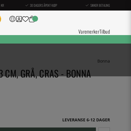
0 KR
30 DAGERS ÅPENT KJØP
SIKKER BETALING
Varemerker
Tilbud
Bonna
3 CM, GRÅ, CRAS - BONNA
LEVERANSE 6-12 DAGER