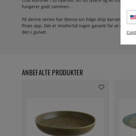
Cras kommer i to nyanser, en litt lysere og en litt mørke
fungerer godt sammen.
På denne serien har Bonna sin Edge ship karranty som g
flises opp. Det er imidlertid ingen garanti for at den ikk
den i gulvet.
Cont
ANBEFALTE PRODUKTER