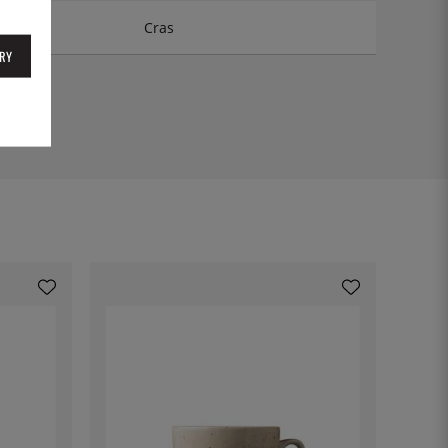
Cras
RY
23CK