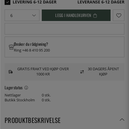
LEVERANSE 6-12 DAGER
LEGG I HANDLEKURVEN
Ønsker du rådgivning?
Ring +46 8 410 95 200
GRATIS FRAKT VED KJØP OVER
30 DAGERS ÅPENT
1000 KR
KJØP
Lagerstatus
Nettlager
0 stk.
Butikk Stockholm
0 stk.
PRODUKTBESKRIVELSE