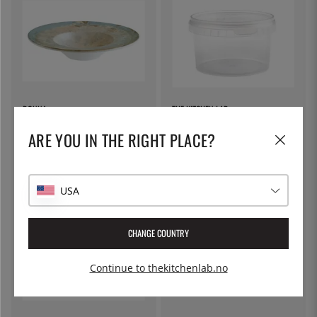
BONNA
THE KITCHEN LAB
Dyp tallerken 28 cm, Luz - Bonna
Rund plastkopp, 480 ml inkludert
ARE YOU IN THE RIGHT PLACE?
lokk
229 kr
15 kr
USA
CHANGE COUNTRY
Continue to thekitchenlab.no