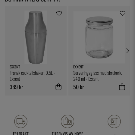
EXXENT
EXXENT
Fransk cocktailshaker, 0,5L -
Serveringsglass med skrukork,
Exxent
240 ml - Exxent
389 kr
50 kr
FRI FRAKT
TUSENVIS AV NØYE