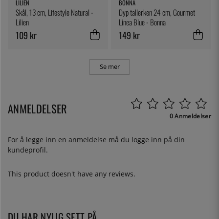
LILIEN
BONNA
Skål, 13 cm, Lifestyle Natural -
Dyp tallerken 24 cm, Gourmet
Lilien
Linea Blue - Bonna
109 kr
149 kr
Se mer
ANMELDELSER
0 Anmeldelser
For å legge inn en anmeldelse må du
logge inn
på din
kundeprofil.
This product doesn't have any reviews.
DU HAR NYLIG SETT PÅ