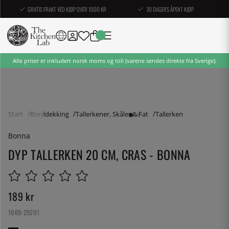
GRATIS FRAKT VED KJØP OVER 1000 KR
30 DAGERS ÅPENT KJØP
Alle priser er inkludert norsk moms og toll (varene sendes direkte fra Sverige).
Start
Borddekking
Tallerkener, Skåler & Fat
Tallerken
Bonna
DYP TALLERKEN 20 CM, CRAS - BONNA
189
kr
1069-29201