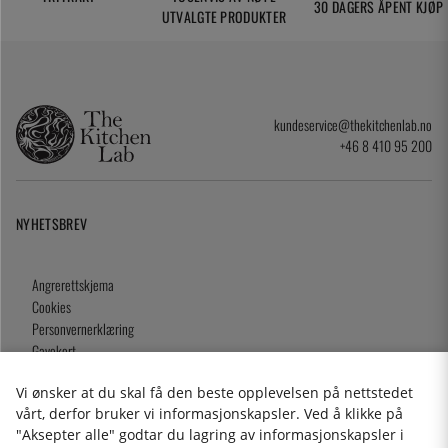
30 DAGERS ÅPENT KJØP
UTVALGTE PRODUKTER
kundeservice@thekitchenlab.no
+46 8 410 95 200
NYHETSBREV
Angrerettskjema
Cookies
Personvernerklæring
Gavekort
Kjøpsvilkår
Vi ønsker at du skal få den beste opplevelsen på nettstedet
vårt, derfor bruker vi informasjonskapsler. Ved å klikke på
"Aksepter alle" godtar du lagring av informasjonskapsler i