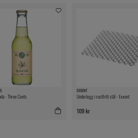
S
EXXENT
oda - Three Cents
Underlegg i rustfritt stål - Exxent
109 kr