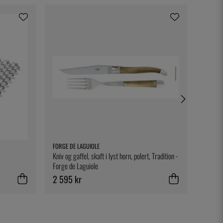
FORGE DE LAGUIOLE
ONIS
Kniv og gaffel, skaft i lyst horn, polert, Tradition -
Levitas
Forge de Laguiole
2 595 kr
140 k