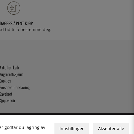
 DAGERS ÅPENT KJØP
od tid til å bestemme deg.
KitchenLab
Angrerettskjema
Cookies
Personvernerklæring
Gavekort
Kjøpsvilkår
e" godtar du lagring av
Innstillinger
Aksepter alle