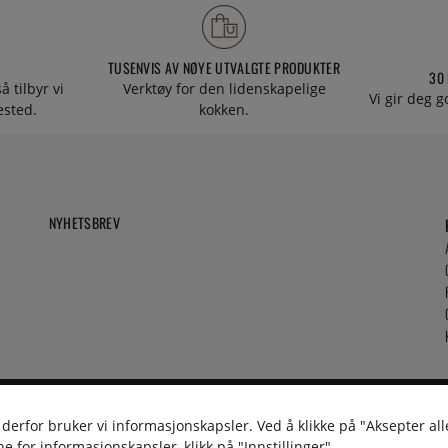
TUSENVIS AV NØYE UTVALGTE PRODUKTER
30
å tilbyr vi
Verktøy for den lidenskapelige
Vi gir deg g
tested.
kokken.
NYHETSBREV
 derfor bruker vi informasjonskapsler. Ved å klikke på "Aksepter all
e for informasjonskapsler, klikk på "Innstillinger".