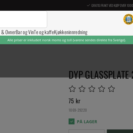
GRATIS FRAKT VED KJØP OVER 100
r & Ovner
Bar og Vin
Te og kaffe
Kjøkkeninnredning
Alle priser er inkludert norsk moms og toll (varene sendes direkte fra Sverige).
DYP GLASSPLATE 
75
kr
1069-29220