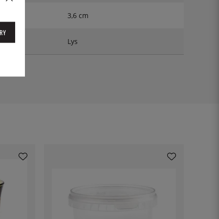
3,6 cm
RY
Lys
1DF06