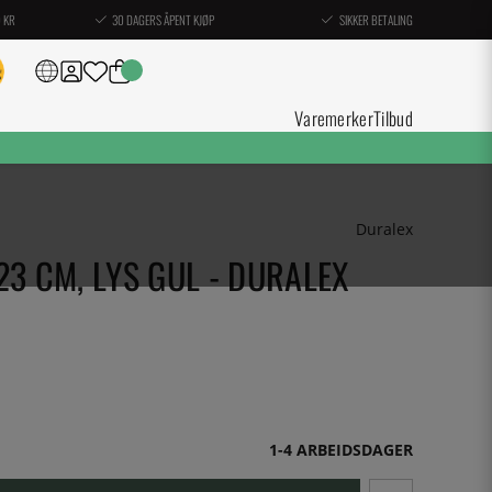
0 KR
30 DAGERS ÅPENT KJØP
SIKKER BETALING
Varemerker
Tilbud
Duralex
23 CM, LYS GUL - DURALEX
1-4 ARBEIDSDAGER