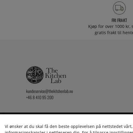
FRI FRAKT
Kjøp for over 1000 kr, s
gratis frakt til hen
kundeservice@thekitchenlab.no
+46 8 410 95 200
2026 KitchenLab AB
Vi ønsker at du skal få den beste opplevelsen på nettstedet vårt,
informasjonskapsler i nettleseren din. For å tilpasse innstillingen