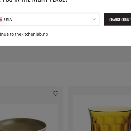
Høyde:
CHANGE COUNT
USA
Serie:
inue to thekitchenlab.no
Lev. artikkelnummer:
dur301