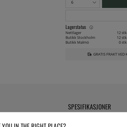
Lagerstatus
Nettlager
12 stk
Butikk Stockholm
12 stk
Butikk Malmö
0 stk
GRATIS FRAKT VED 
SPESIFIKASJONER
ler noe helt annet. Samme gode
Diameter:
elge mellom. Og nå kan du se
 YOU IN THE RIGHT PLACE?