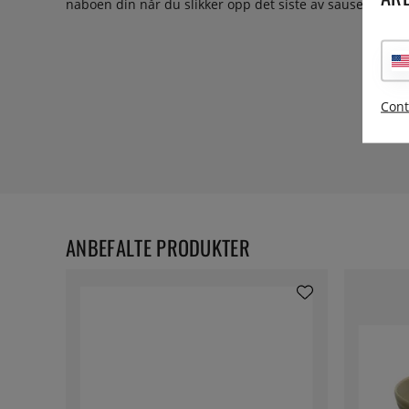
naboen din når du slikker opp det siste av sausen.
Cont
ANBEFALTE PRODUKTER