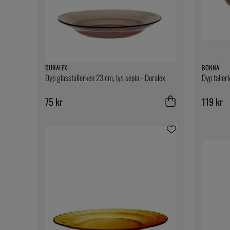
DURALEX
BONNA
Dyp glasstallerken 23 cm, lys sepia - Duralex
Dyp taller
75 kr
119 kr