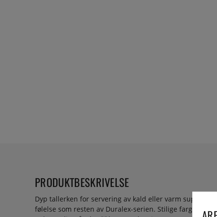
PRODUKTBESKRIVELSE
Dyp tallerken for servering av kald eller varm suppe el
følelse som resten av Duralex-serien. Stilige farger å v
ARE