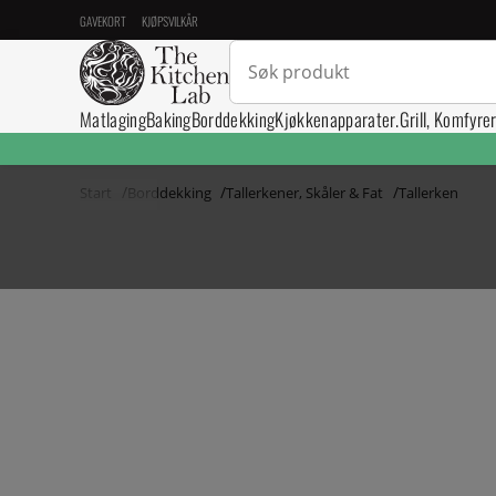
GAVEKORT
KJØPSVILKÅR
Matlaging
Baking
Borddekking
Kjøkkenapparater.
Grill, Komfyre
Start
Borddekking
Tallerkener, Skåler & Fat
Tallerken