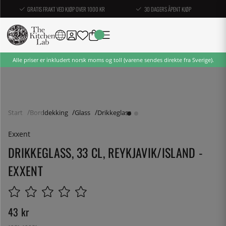
GRATIS FRAKT VED KJØP OVER 1000 KR
30 DAGERS ÅPENT KJØP
Alle priser er inkludert norsk moms og toll (varene sendes direkte fra Sverige).
Start
Borddekking
Glass
Drikkeglass
Exxent
DRIKKEGLASS, 33 CL, REYKJAVIK/ISLAND -
EXXENT
43
kr