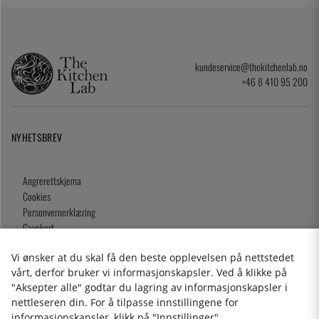
kundeservice@thekitchenlab.no
+46 8 410 95 200
NYHETSBREV
Angrerettskjema
Cookies
Personvernerklæring
Gavekort
Kjøpsvilkår
Vi ønsker at du skal få den beste opplevelsen på nettstedet
vårt, derfor bruker vi informasjonskapsler. Ved å klikke på
"Aksepter alle" godtar du lagring av informasjonskapsler i
nettleseren din. For å tilpasse innstillingene for
2026 KitchenLab AB
informasjonskapsler, klikk på "Innstillinger".