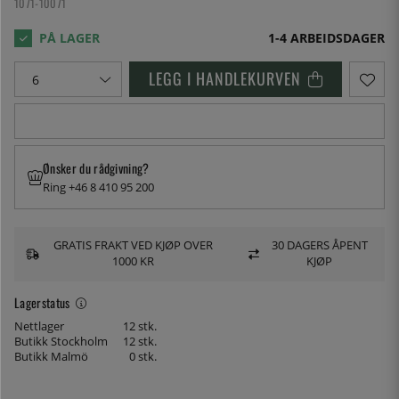
1071-10071
1-4 ARBEIDSDAGER
LEGG I HANDLEKURVEN
Ønsker du rådgivning?
Ring +46 8 410 95 200
GRATIS FRAKT VED KJØP OVER
30 DAGERS ÅPENT
1000 KR
KJØP
Lagerstatus
Nettlager
12 stk.
Butikk Stockholm
12 stk.
Butikk Malmö
0 stk.