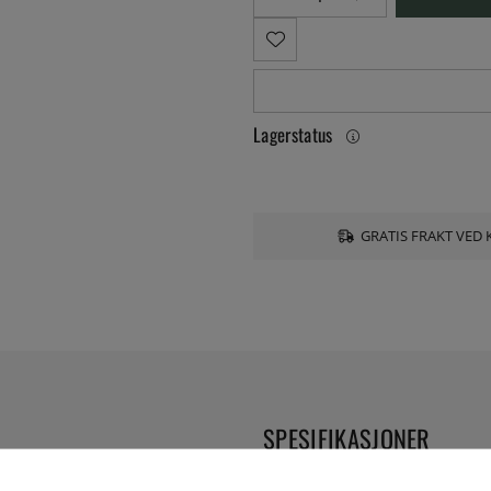
Lagerstatus
GRATIS FRAKT VED 
SPESIFIKASJONER
ig støpejern for jevn