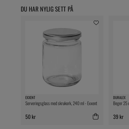
DU HAR NYLIG SETT PÅ
EXXENT
DURALEX
Serveringsglass med skrukork, 240 ml - Exxent
Beger 25 c
50 kr
39 kr