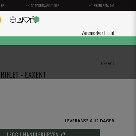
0 KR
30 DAGERS ÅPENT KJØP
SIKKER BETALING
Varemerker
Tilbud
Exxent
RIFLET - EXXENT
LEVERANSE 6-12 DAGER
LEGG I HANDLEKURVEN