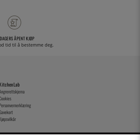
 DAGERS ÅPENT KJØP
od tid til å bestemme deg.
KitchenLab
Angrerettskjema
Cookies
Personvernerklæring
Gavekort
Kjøpsvilkår