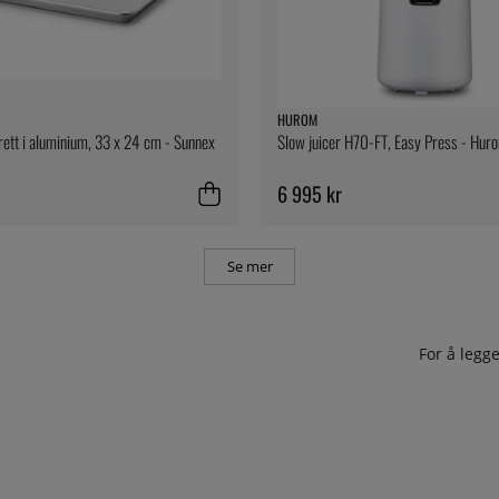
HUROM
rett i aluminium, 33 x 24 cm - Sunnex
Slow juicer H70-FT, Easy Press - Hur
6 995 kr
Se mer
For å leg