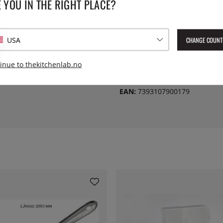
 YOU IN THE RIGHT PLACE?
Høyde:
urkapasitet på opptil 300 °C
nini og andre varme retter.
 like godt til hjemmebruk. 570
Lengde:
U-kontakt. OBS! Krever 16 A
CHANGE COUNT
USA
Vekt:
inue to thekitchenlab.no
Lev. artikkelnummer:
90017
EAN:
7393107900179