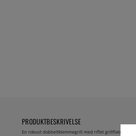
PRODUKTBESKRIVELSE
En robust dobbeltklemmegrill med riflet grillflate i kraft