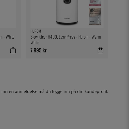
HUROM
om - White
Slow juicer H400, Easy Press - Hurom - Warm
White
7 995 kr
ge inn en anmeldelse må du
logge inn
på din kundeprofil.