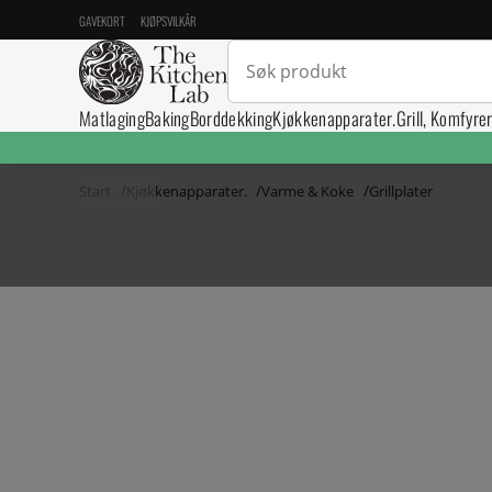
GAVEKORT
KJØPSVILKÅR
Matlaging
Baking
Borddekking
Kjøkkenapparater.
Grill, Komfyre
Start
Kjøkkenapparater.
Varme & Koke
Grillplater