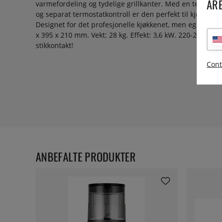
ARE
varmefordeling og tydelige grillkanter. Med en temperat
og separat termostatkontroll er den perfekt til kjøtt, pa
Designet for det profesjonelle kjøkkenet, men egner seg
x 395 x 210 mm. Vekt: 28 kg. Effekt: 3,6 kW. 220-230 V E
stikkontakt!
Cont
ANBEFALTE PRODUKTER