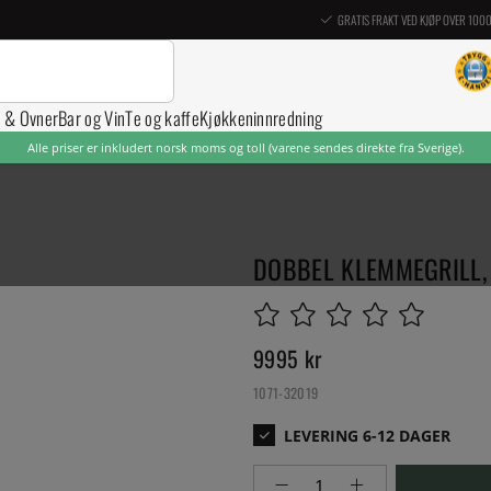
GRATIS FRAKT VED KJØP OVER 100
r & Ovner
Bar og Vin
Te og kaffe
Kjøkkeninnredning
Alle priser er inkludert norsk moms og toll (varene sendes direkte fra Sverige).
DOBBEL KLEMMEGRILL, 
9995
kr
1071-32019