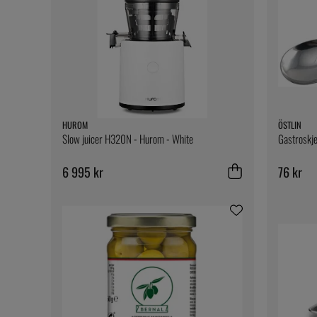
HUROM
ÖSTLIN
Slow juicer H320N - Hurom - White
Gastroskje
6 995 kr
76 kr