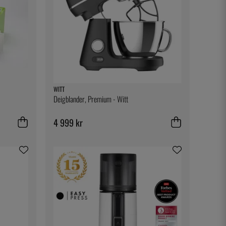
WITT
Deigblander, Premium - Witt
4 999 kr