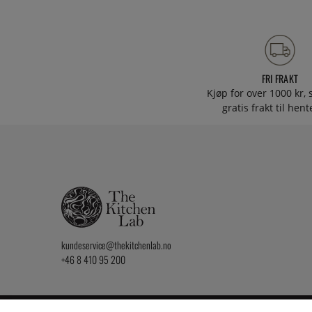
FRI FRAKT
Kjøp for over 1000 kr, s
gratis frakt til hen
kundeservice@thekitchenlab.no
+46 8 410 95 200