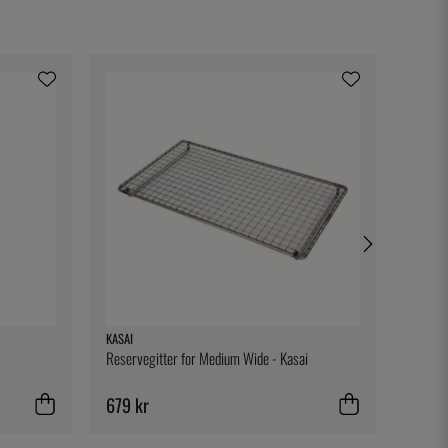
KASAI
TESTO
Reservegitter for Medium Wide - Kasai
Beltekl
679 kr
329 k