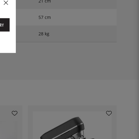
21 cm
57 cm
RY
28 kg