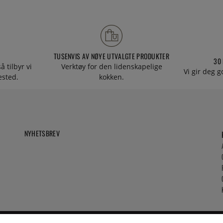
TUSENVIS AV NØYE UTVALGTE PRODUKTER
30
å tilbyr vi
Verktøy for den lidenskapelige
Vi gir deg g
tested.
kokken.
NYHETSBREV