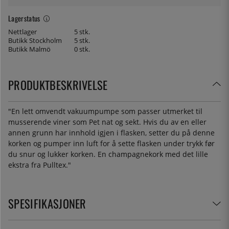
Lagerstatus
Nettlager
5 stk.
Butikk Stockholm
5 stk.
Butikk Malmö
0 stk.
PRODUKTBESKRIVELSE
"
En lett omvendt vakuumpumpe som passer utmerket til
musserende viner som Pet nat og sekt. Hvis du av en eller
annen grunn har innhold igjen i flasken, setter du på denne
korken og pumper inn luft for å sette flasken under trykk før
du snur og lukker korken. En champagnekork med det lille
ekstra fra Pulltex."
SPESIFIKASJONER