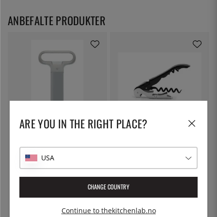
ANBEFALTE PRODUKTER
ARE YOU IN THE RIGHT PLACE?
PULLTEX
PULLTEX
Korketrekker med blad - Pulltex
Vinåpner, Pulltaps Basic, sort -
Pulltex
USA
153 kr
153 kr
CHANGE COUNTRY
26
%
Continue to thekitchenlab.no