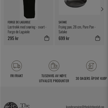
FORGE DE LAGUIOLE
SATAKE
Lærtrekk med snøring - svart -
Frying pan, 28 cm, Pure Pan -
Forge de Laguiole
Satake
295 kr
699 kr
FRI FRAKT
TUSENVIS AV NØYE
30 DAGERS ÅPENT KJØP
UTVALGTE PRODUKTER
kundeservice@thekitchenlab.no