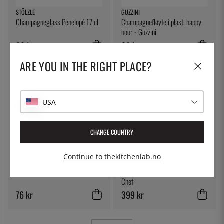
STÖLZLE
GUZZINI
Champagneglass Penelopé 17 cl
Champagnefløyte i plast, happy
hour - Guzzini
89 kr
98 kr
ARE YOU IN THE RIGHT PLACE?
USA
CHANGE COUNTRY
Continue to thekitchenlab.no
ÖSTLIN
100% CHEF
Gastroskje/serveringsskje
Isbiter, krystallklare - 100%
Chef
76 kr
399 kr