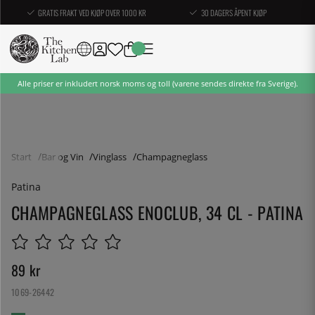
GRATIS FRAKT VED KJØP OVER 1000 KR
30 DAGERS ÅPENT KJØP
Alle priser er inkludert norsk moms og toll (varene sendes direkte fra Sverige).
Start
Bar og Vin
Vinglass
Champagneglass
Patina
CHAMPAGNEGLASS ENOCLUB, 34 CL - PATINA
89
kr
1069-26442