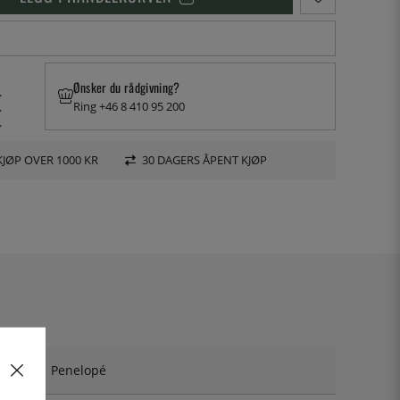
Ønsker du rådgivning?
.
Ring +46 8 410 95 200
.
.
KJØP OVER 1000 KR
30 DAGERS ÅPENT KJØP
Penelopé