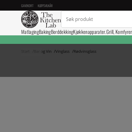
GAVEKORT
KJØPSVILKÅR
Matlaging
Baking
Borddekking
Kjøkkenapparater.
Grill, Komfyre
Start
Bar og Vin
Vinglass
Rødvinsglass