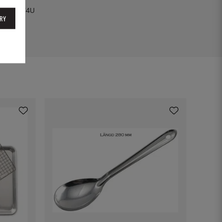
-1205-74U
RY