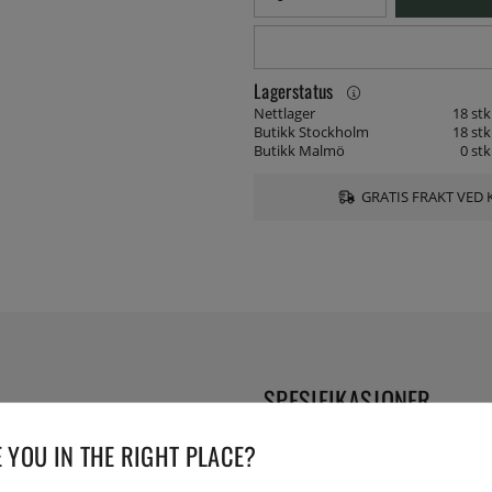
Lagerstatus
Nettlager
18 stk
Butikk Stockholm
18 stk
Butikk Malmö
0 stk
GRATIS FRAKT VED 
SPESIFIKASJONER
 YOU IN THE RIGHT PLACE?
Serie: