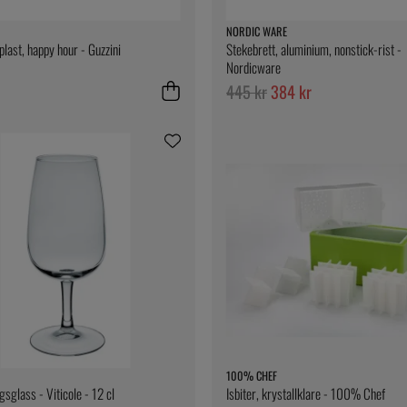
NORDIC WARE
plast, happy hour - Guzzini
Stekebrett, aluminium, nonstick-rist -
Nordicware
445 kr
384 kr
100% CHEF
sglass - Viticole - 12 cl
Isbiter, krystallklare - 100% Chef