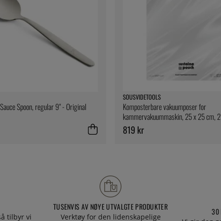
SOUSVIDETOOLS
Sauce Spoon, regular 9" - Original
Komposterbare vakuumposer for
kammervakuummaskin, 25 x 25 cm, 2
SousVideTools
819 kr
TUSENVIS AV NØYE UTVALGTE PRODUKTER
30
å tilbyr vi
Verktøy for den lidenskapelige