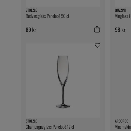
STÖLZLE
GUZZINI
Rødvinsglass Penelopé 50 cl
Vinglass i 
89 kr
98 kr
STÖLZLE
ARCOROC
Champagneglass Penelopé 17 cl
Vinsmaking