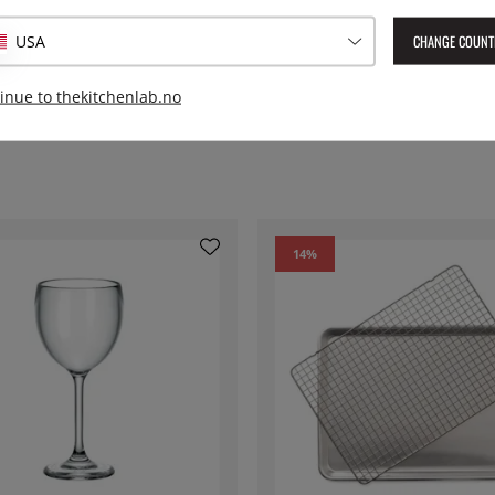
Lev. artikkelnummer:
7-PEN00
CHANGE COUNT
USA
EAN:
8592631000921
inue to thekitchenlab.no
14
%