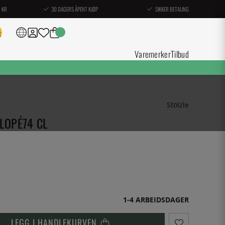
0 KR
30 DAGERS ÅPENT KJØP
SIKKER BETALING
Varemerker
Tilbud
Stölzle
LOPÉ74 CL
1-4 ARBEIDSDAGER
LEGG I HANDLEKURVEN