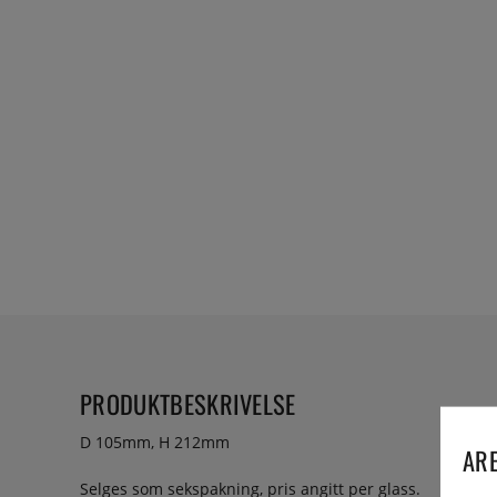
PRODUKTBESKRIVELSE
D 105mm, H 212mm
ARE
Selges som sekspakning, pris angitt per glass.