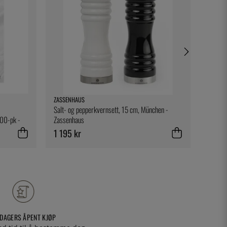
ZASSENHAUS
EXXENT
Salt- og pepperkvernsett, 15 cm, München -
Server
00-pk -
Zassenhaus
1 195 kr
50 kr
 DAGERS ÅPENT KJØP