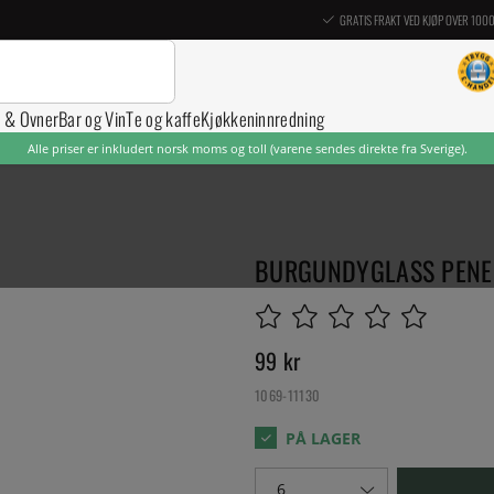
GRATIS FRAKT VED KJØP OVER 100
r & Ovner
Bar og Vin
Te og kaffe
Kjøkkeninnredning
Alle priser er inkludert norsk moms og toll (varene sendes direkte fra Sverige).
BURGUNDYGLASS PENE
99
kr
1069-11130