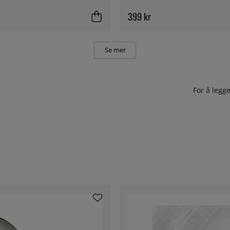
399 kr
Se mer
For å leg