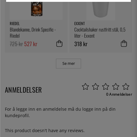
RIEDEL
EXXENT
Blandekanne, Drink Specific -
Cocktailshaker rustfritt stål, 0,5
Riedel
liter - Exxent
725 kr
527 kr
318 kr
Se mer
ANMELDELSER
0 Anmeldelser
For å legge inn en anmeldelse må du
logge inn
på din
kundeprofil.
This product doesn't have any reviews.