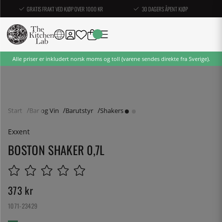
GRATIS FRAKT VED KJØP OVER 1000 KR
30 DAGERS ÅPENT KJØP
Alle priser er inkludert norsk moms og toll (varene sendes direkte fra Sverige).
Start
Bar og Vin
Barutstyr
Shakers
Exxent
BOSTON SHAKER 0,7L
373
kr
1071-23429