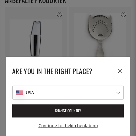
ZONE DENMARK
BONZER
ARE YOU IN THE RIGHT PLACE?
Boston Shaker tinn på glass -
Heritage, Hawthorne barsil med
Zone Denmark
ører - Bonzer
499 kr
209 kr
USA
27
%
CHANGE COUNTRY
Continue to thekitchenlab.no