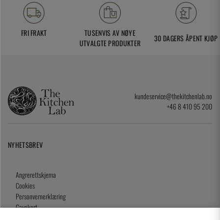
FRI FRAKT
TUSENVIS AV NØYE
30 DAGERS ÅPENT KJØP
UTVALGTE PRODUKTER
kundeservice@thekitchenlab.no
+46 8 410 95 200
NYHETSBREV
Angrerettskjema
Cookies
Personvernerklæring
Gavekort
Kjøpsvilkår