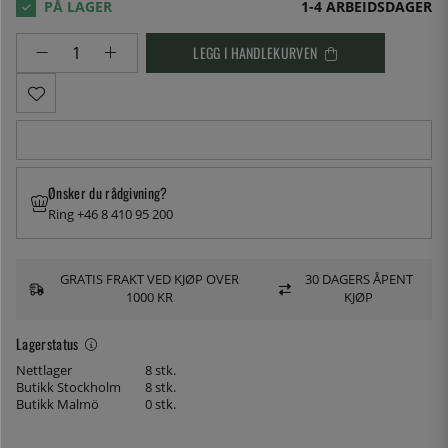
1-4 ARBEIDSDAGER
LEGG I HANDLEKURVEN
Ønsker du rådgivning?
Ring +46 8 410 95 200
GRATIS FRAKT VED KJØP OVER
30 DAGERS ÅPENT
1000 KR
KJØP
Lagerstatus
Nettlager
8 stk.
Butikk Stockholm
8 stk.
Butikk Malmö
0 stk.