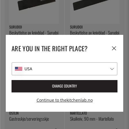
SURUDOI
SURUDOI
Beskyttelse av knivblad - Surudoi
Beskyttelse av knivblad - Surudoi
- 220 mm
- 315 mm
130 kr
140 kr
ARE YOU IN THE RIGHT PLACE?
USA
CHANGE COUNTRY
Continue to thekitchenlab.no
ÖSTLIN
MARTELLATO
Gastroskje/serveringsskje
Skalkniv, 90 mm - Martellato