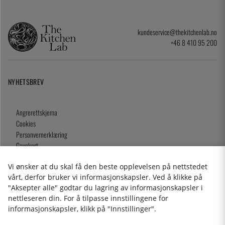
kundeservice@thekitchenlab.no
+46 8 410 95 200
NYHETSBREV
Angrerettskjema
Cookies
Personvernerklæring
Gavekort
Kjøpsvilkår
Vi ønsker at du skal få den beste opplevelsen på nettstedet
vårt, derfor bruker vi informasjonskapsler. Ved å klikke på
"Aksepter alle" godtar du lagring av informasjonskapsler i
nettleseren din. For å tilpasse innstillingene for
2026 KitchenLab AB
informasjonskapsler, klikk på "Innstillinger".