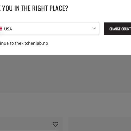
 YOU IN THE RIGHT PLACE?
SPESIFIKASJONER
for god varmefordeling. Perfekt
Diameter:
CHANGE COUNT
USA
Høyde:
inue to thekitchenlab.no
er.