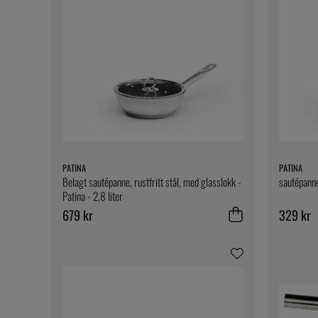
PATINA
PATINA
Belagt sautépanne, rustfritt stål, med glasslokk -
sautépanne,
Patina - 2,8 liter
679 kr
329 kr