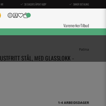
0 KR
30 DAGERS ÅPENT KJØP
SIKKER BETALING
Varemerker
Tilbud
Patina
USTFRITT STÅL, MED GLASSLOKK -
1-4 ARBEIDSDAGER