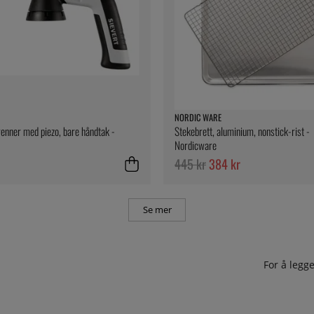
NORDIC WARE
enner med piezo, bare håndtak -
Stekebrett, aluminium, nonstick-rist -
Nordicware
445 kr
384 kr
Se mer
For å leg