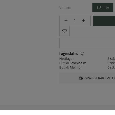
Volum:
1.8 liter
Lagerstatus
Nettlager
3 stk
Butikk Stockholm
3 stk
Butikk Malmö
0 stk
GRATIS FRAKT VED 