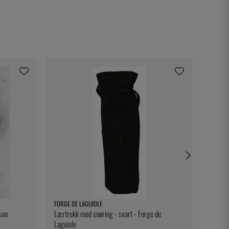
FORGE DE LAGUIOLE
HARDCO
son
Lærtrekk med snøring - svart - Forge de
Cowboy
Laguiole