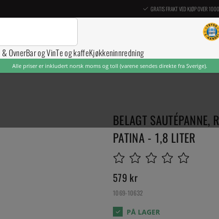
GRATIS FRAKT VED KJØP OVER 100
r & Ovner
Bar og Vin
Te og kaffe
Kjøkkeninnredning
Alle priser er inkludert norsk moms og toll (varene sendes direkte fra Sverige).
BELAGT SAUTÉPANNE, R
PATINA - 1,8 LITER
579
kr
1069-10632