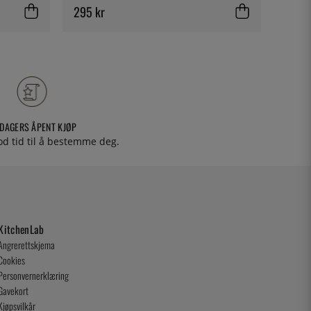
295 kr
255 k
 DAGERS ÅPENT KJØP
od tid til å bestemme deg.
KitchenLab
Angrerettskjema
Cookies
Personvernerklæring
Gavekort
Kjøpsvilkår