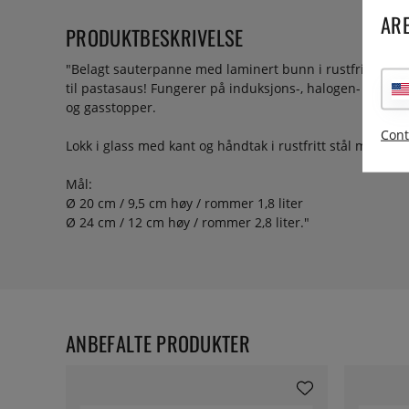
ARE
PRODUKTBESKRIVELSE
"Belagt sauterpanne med laminert bunn i rustfritt stål 
til pastasaus! Fungerer på induksjons-, halogen-
og gasstopper.
Cont
Lokk i glass med kant og håndtak i rustfritt stål medfølg
Mål:
Ø 20 cm / 9,5 cm høy / rommer 1,8 liter
Ø 24 cm / 12 cm høy / rommer 2,8 liter."
ANBEFALTE PRODUKTER