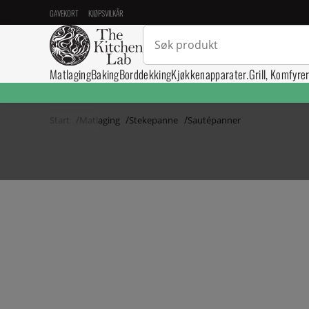
GAVEKORT
KJØPSVILKÅR
Matlaging
Baking
Borddekking
Kjøkkenapparater.
Grill, Komfyre
Start
Matlaging
Stekepanne
Sautépanner