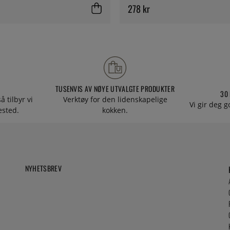
278 kr
TUSENVIS AV NØYE UTVALGTE PRODUKTER
30
å tilbyr vi
Verktøy for den lidenskapelige
Vi gir deg g
tested.
kokken.
NYHETSBREV