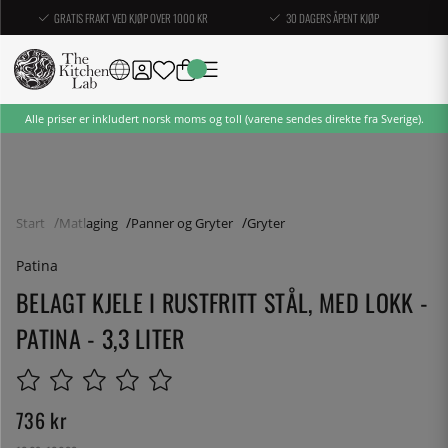
GRATIS FRAKT VED KJØP OVER 1000 KR
30 DAGERS ÅPENT KJØP
Alle priser er inkludert norsk moms og toll (varene sendes direkte fra Sverige).
Start
Matlaging
Panner og Gryter
Gryter
Patina
BELAGT KJELE I RUSTFRITT STÅL, MED LOKK -
PATINA - 3,3 LITER
736
kr