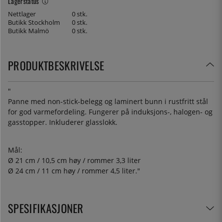
Lagerstatus
Nettlager
0 stk.
Butikk Stockholm
0 stk.
Butikk Malmö
0 stk.
PRODUKTBESKRIVELSE
"
Panne med non-stick-belegg og laminert bunn i rustfritt stål
for god varmefordeling. Fungerer på induksjons-, halogen- og
gasstopper. Inkluderer glasslokk.
Mål:
Ø 21 cm / 10,5 cm høy / rommer 3,3 liter
Ø 24 cm / 11 cm høy / rommer 4,5 liter."
SPESIFIKASJONER