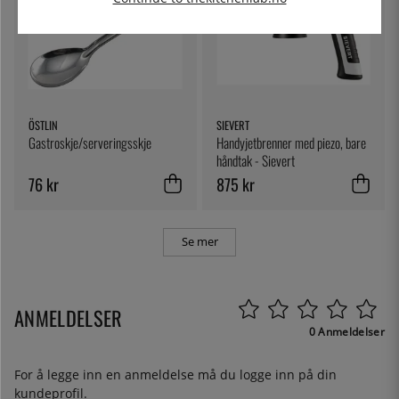
ÖSTLIN
SIEVERT
Gastroskje/serveringsskje
Handyjetbrenner med piezo, bare
håndtak - Sievert
76 kr
875 kr
Se mer
ANMELDELSER
0 Anmeldelser
For å legge inn en anmeldelse må du
logge inn
på din
kundeprofil.