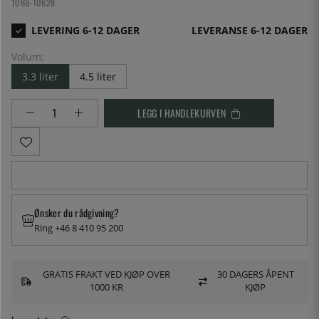
1069-10628
LEVERANSE 6-12 DAGER
Volum:
3.3 liter
4.5 liter
LEGG I HANDLEKURVEN
Ønsker du rådgivning?
Ring +46 8 410 95 200
GRATIS FRAKT VED KJØP OVER
30 DAGERS ÅPENT
1000 KR
KJØP