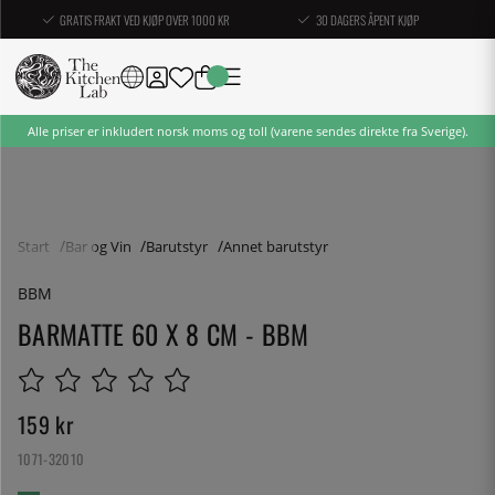
GRATIS FRAKT VED KJØP OVER 1000 KR
30 DAGERS ÅPENT KJØP
Alle priser er inkludert norsk moms og toll (varene sendes direkte fra Sverige).
Start
Bar og Vin
Barutstyr
Annet barutstyr
BBM
BARMATTE 60 X 8 CM - BBM
159
kr
1071-32010