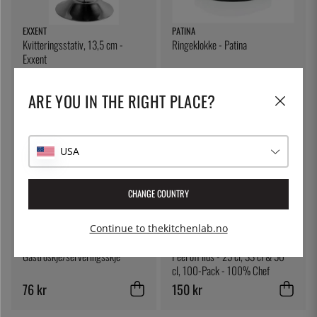
EXXENT
PATINA
Kvitteringsstativ, 13,5 cm -
Ringeklokke - Patina
Exxent
87 kr
139 kr
ARE YOU IN THE RIGHT PLACE?
USA
CHANGE COUNTRY
Continue to thekitchenlab.no
ÖSTLIN
100% CHEF
Gastroskje/serveringsskje
Peel off lids - 25 cl, 33 cl & 50
cl, 100-Pack - 100% Chef
76 kr
150 kr