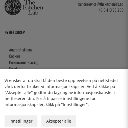
kundeservice@thekitchenlab.no
+46 8 410 95 200
NYHETSBREV
Angrerettskjema
Cookies
Personvernerklæring
Gavekort
Kjøpsvilkår
Vi ønsker at du skal få den beste opplevelsen på nettstedet
vårt, derfor bruker vi informasjonskapsler. Ved å klikke på
"Aksepter alle" godtar du lagring av informasjonskapsler i
nettleseren din. For å tilpasse innstillingene for
2026 KitchenLab AB
informasjonskapsler, klikk på "Innstillinger".
Innstillinger
Aksepter alle