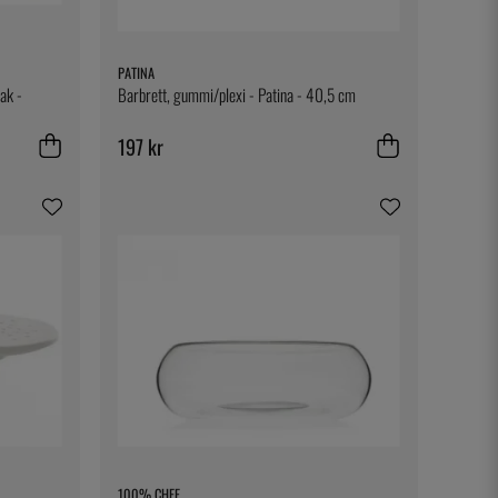
PATINA
ak -
Barbrett, gummi/plexi - Patina - 40,5 cm
197 kr
100% CHEF