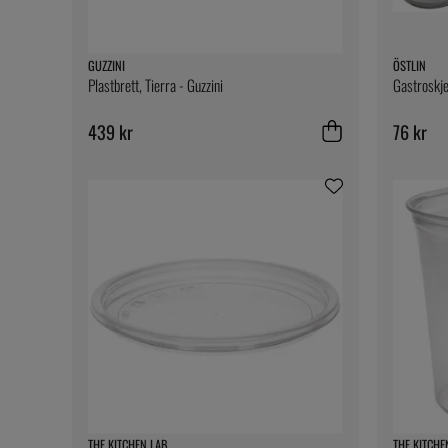
GUZZINI
ÖSTLIN
Plastbrett, Tierra - Guzzini
Gastroskje
439 kr
76 kr
THE KITCHEN LAB
THE KITCHE