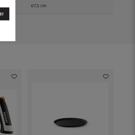
67,5 cm
RY
0