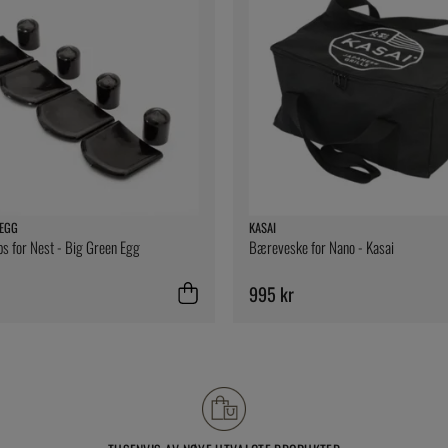
 EGG
KASAI
ips for Nest - Big Green Egg
Bæreveske for Nano - Kasai
995 kr