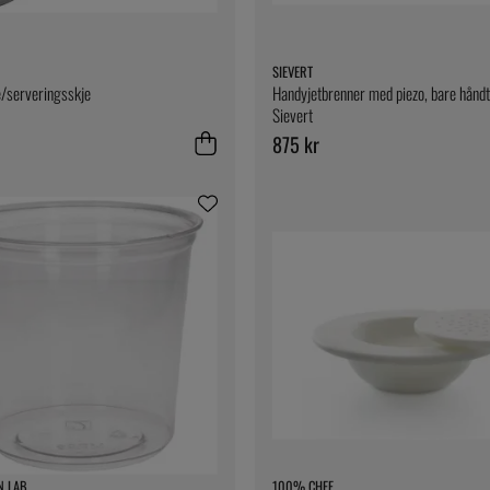
SIEVERT
/serveringsskje
Handyjetbrenner med piezo, bare håndt
Sievert
875 kr
N LAB
100% CHEF