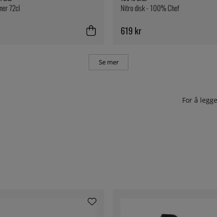
iner 72cl
Nitro disk - 100% Chef
619 kr
Se mer
For å leg