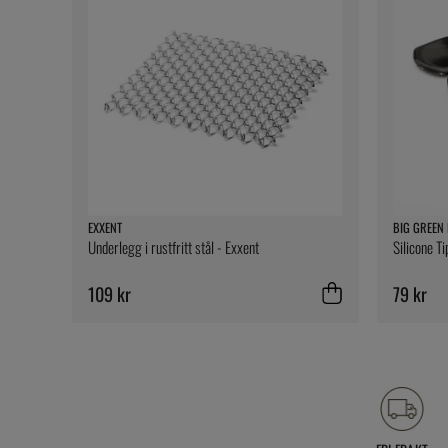
EXXENT
BIG GREEN
Underlegg i rustfritt stål - Exxent
Silicone T
109 kr
79 kr