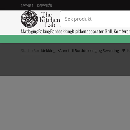
GAVEKORT
KJØPSVILKÅR
Matlaging
Baking
Borddekking
Kjøkkenapparater.
Grill, Komfyre
Start
Borddekking
Annet til Borddekking og Servering
Brik