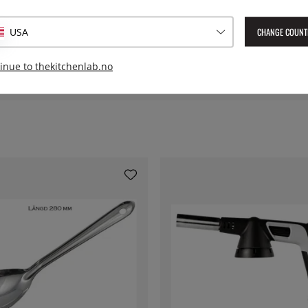
rt av glass mellom kjøkkenet og
Lengde:
CHANGE COUNT
USA
Lev. artikkelnummer:
MFE270
inue to thekitchenlab.no