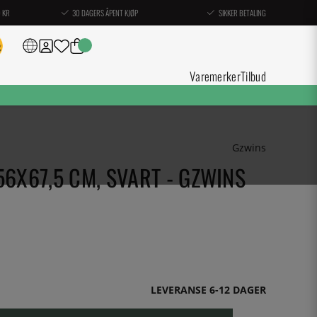
0 KR
30 DAGERS ÅPENT KJØP
SIKKER BETALING
Varemerker
Tilbud
Gzwins
56X67,5 CM, SVART - GZWINS
LEVERANSE 6-12 DAGER