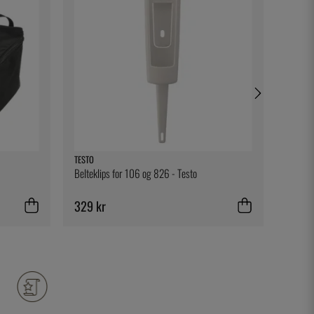
TESTO
DURALE
Belteklips for 106 og 826 - Testo
Beger 2
329 kr
39 kr