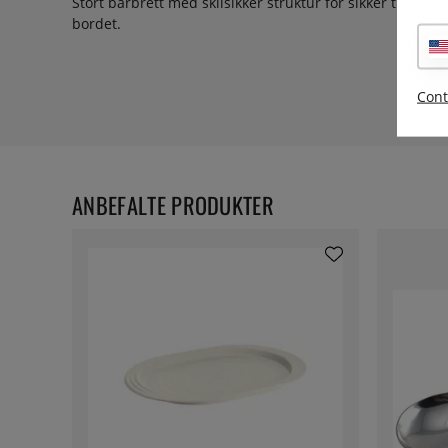
Stort barbrett med sklisikker struktur for sikker transpo
bordet.
Cont
ANBEFALTE PRODUKTER