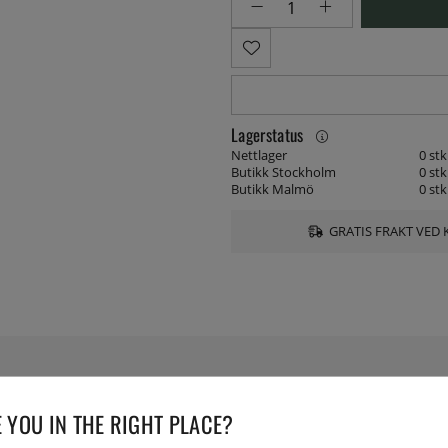
Lagerstatus
Nettlager
0 stk
Butikk Stockholm
0 stk
Butikk Malmö
0 stk
GRATIS FRAKT VED 
SPESIFIKASJONER
 YOU IN THE RIGHT PLACE?