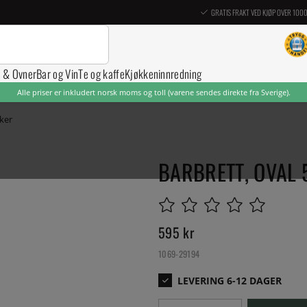
GRATIS FRAKT VED KJØP OVER 100
r & Ovner
Bar og Vin
Te og kaffe
Kjøkkeninnredning
Alle priser er inkludert norsk moms og toll (varene sendes direkte fra Sverige).
ker
BARBRETT, OVAL 
595
kr
1069-29194