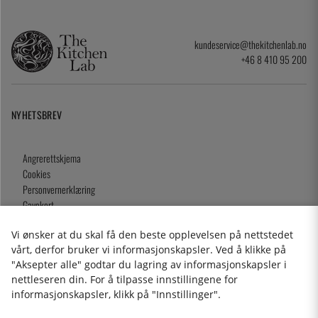
kundeservice@thekitchenlab.no
+46 8 410 95 200
NYHETSBREV
Angrerettskjema
Cookies
Personvernerklæring
Gavekort
Kjøpsvilkår
Vi ønsker at du skal få den beste opplevelsen på nettstedet
vårt, derfor bruker vi informasjonskapsler. Ved å klikke på
"Aksepter alle" godtar du lagring av informasjonskapsler i
nettleseren din. For å tilpasse innstillingene for
2026 KitchenLab AB
informasjonskapsler, klikk på "Innstillinger".