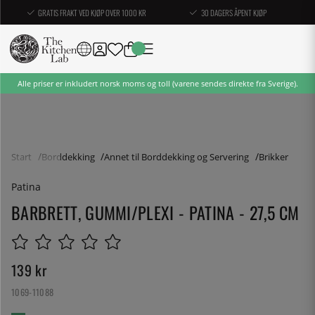
GRATIS FRAKT VED KJØP OVER 1000 KR
30 DAGERS ÅPENT KJØP
Alle priser er inkludert norsk moms og toll (varene sendes direkte fra Sverige).
Start
Borddekking
Annet til Borddekking og Servering
Brikker
Patina
BARBRETT, GUMMI/PLEXI - PATINA - 27,5 CM
139
kr
1069-11088