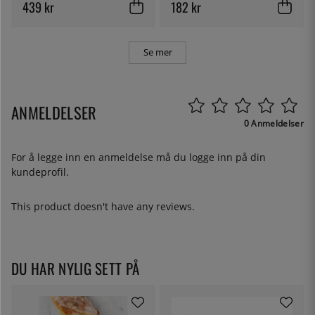
cm
439 kr
182 kr
Se mer
ANMELDELSER
0 Anmeldelser
For å legge inn en anmeldelse må du
logge inn
på din
kundeprofil.
This product doesn't have any reviews.
DU HAR NYLIG SETT PÅ