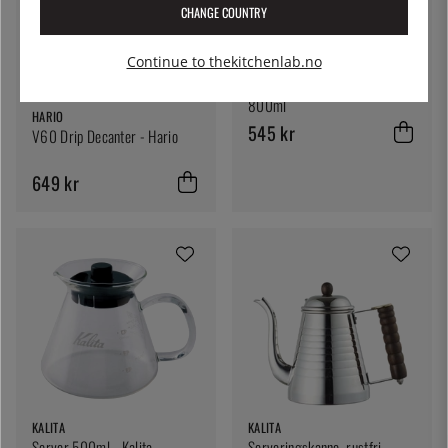
CHANGE COUNTRY
Continue to thekitchenlab.no
HARIO
Hario V60 Range Server
800ml
HARIO
545 kr
V60 Drip Decanter - Hario
649 kr
KALITA
KALITA
Server 500ml - Kalita
Serveringskanne, rustfri,