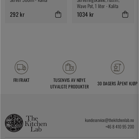
Wave Pot, 1 liter - Kalita
292 kr
1034 kr
FRI FRAKT
TUSENVIS AV NØYE
30 DAGERS ÅPENT KJØP
UTVALGTE PRODUKTER
kundeservice@thekitchenlab.no
+46 8 410 95 200