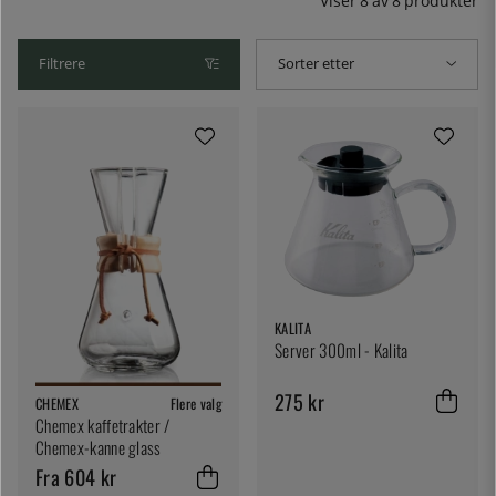
Kalittas filterholder og omvendt. Hos oss finner du
Viser
8
av
8
produkter
serveringskanner i ulike størrelser fra Kalitta, Hario og til
din Moccamaster.
Filtrere
Sorter etter
KALITA
Server 300ml - Kalita
275 kr
CHEMEX
Flere valg
Chemex kaffetrakter /
Chemex-kanne glass
Fra 604 kr