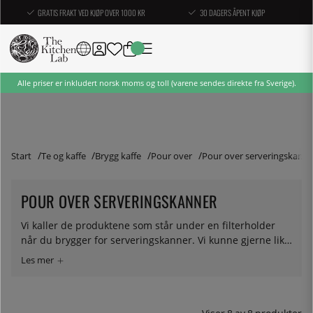
GRATIS FRAKT VED KJØP OVER 1000 KR
30 DAGERS ÅPENT KJØP
Alle priser er inkludert norsk moms og toll (varene sendes direkte fra Sverige).
Start
Te og kaffe
Brygg kaffe
Pour over
Pour over serveringskanne
POUR OVER SERVERINGSKANNER
Vi kaller de produktene som står under en filterholder
når du brygger for serveringskanner. Vi kunne gjerne like
kalt de for bryggekanner. Men beslutninger må tas, og
her har vi samlet kannene for deg som brygger kaffe for
hånd. Hver filterholder har en modell som er produsert i
samme stil, men Harios kanner passer like godt til