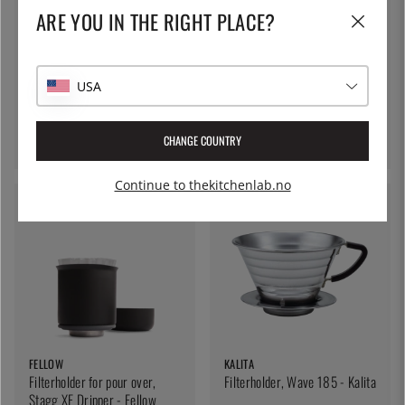
ARE YOU IN THE RIGHT PLACE?
HARIO
HARIO
USA
V60 Drip Decanter - Hario
V60 02, Filterholder i
porselen - Hario
649 kr
418 kr
CHANGE COUNTRY
Continue to thekitchenlab.no
FELLOW
KALITA
Filterholder for pour over,
Filterholder, Wave 185 - Kalita
Stagg XF Dripper - Fellow