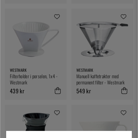
WESTMARK
WESTMARK
Filterholder i porselen, 1x4 -
Manuell kaffetrakter med
Westmark
permanent filter - Westmark
439 kr
549 kr