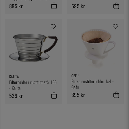
895 kr
595 kr
GEFU
KALITA
Porselensfilterholder 1x4 -
Filterholder i rustfritt stål 155
Gefu
- Kalita
395 kr
529 kr