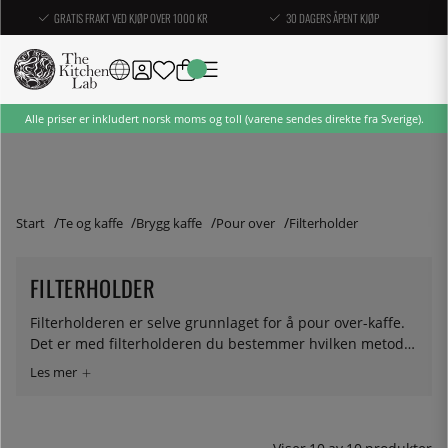
GRATIS FRAKT VED KJØP OVER 1000 KR
30 DAGERS ÅPENT KJØP
Alle priser er inkludert norsk moms og toll (varene sendes direkte fra Sverige).
Start
Te og kaffe
Brygg kaffe
Pour over
Filterholder
FILTERHOLDER
Filterholderen er selve grunnlaget for å pour over-kaffe.
Det er med filterholderen du bestemmer hvilken metode
du vil bruke og hvordan du vil at kaffen skal smake. Hos
oss finner du filterholdere for de mest populære
metodene - Hario V60, Kalitta Wave og Chemex (selve
kannen passer kanskje inn i begrepet filterholder).