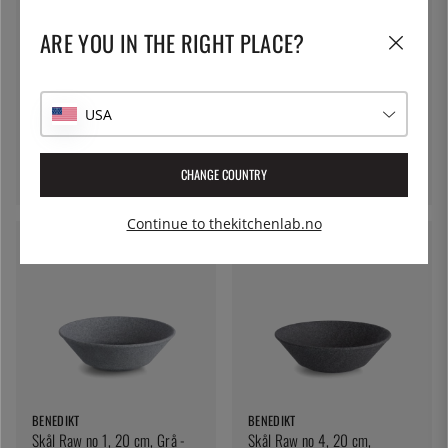
ARE YOU IN THE RIGHT PLACE?
BENEDIKT
BENEDIKT
USA
Skål Hazy nr. 4, Halvglasert,
Skål Raw no 1, 15 cm, Grå -
20 cm, Mørkegrå - Benedikt
Benedikt
249 kr
195 kr
CHANGE COUNTRY
Continue to thekitchenlab.no
BENEDIKT
BENEDIKT
Skål Raw no 1, 20 cm, Grå -
Skål Raw no 4, 20 cm,