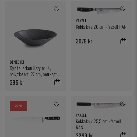
YAXELL
Kokkekniv 20 cm - Yaxell RAN
3079 kr
BENEDIKT
Dyp tallerken Hazy nr. 4,
halvglasert, 27 cm, mørkegrå
- Benedikt
395 kr
29 %
YAXELL
Kokkekniv 25,5 cm - Yaxell
RAN
3299 kr