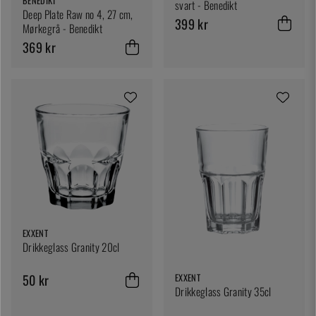
BENEDIKT
svart - Benedikt
Deep Plate Raw no 4, 27 cm,
399 kr
Mørkegrå - Benedikt
369 kr
EXXENT
Drikkeglass Granity 20cl
50 kr
EXXENT
Drikkeglass Granity 35cl