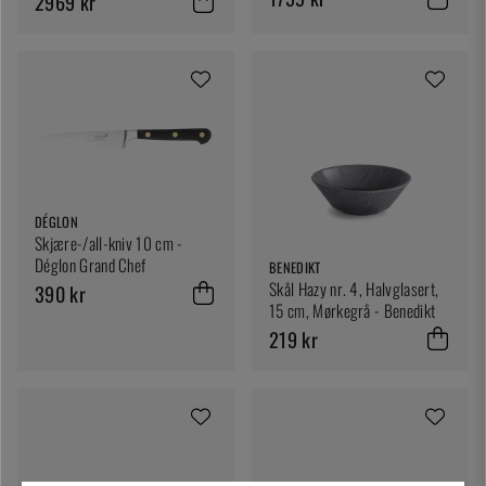
2969 kr
DÉGLON
Skjære-/all-kniv 10 cm -
Déglon Grand Chef
BENEDIKT
Skål Hazy nr. 4, Halvglasert,
390 kr
15 cm, Mørkegrå - Benedikt
219 kr