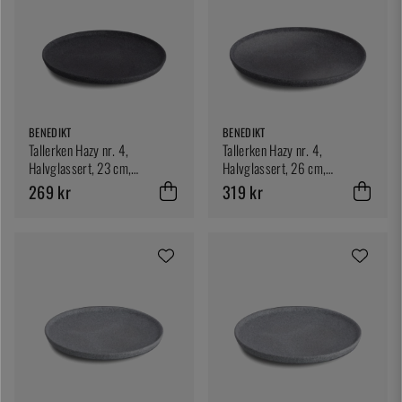
BENEDIKT
BENEDIKT
Tallerken Hazy nr. 4,
Tallerken Hazy nr. 4,
Halvglassert, 23 cm,
Halvglassert, 26 cm,
Mørkegrå - Benedikt
Mørkegrå - Benedikt
269 kr
319 kr