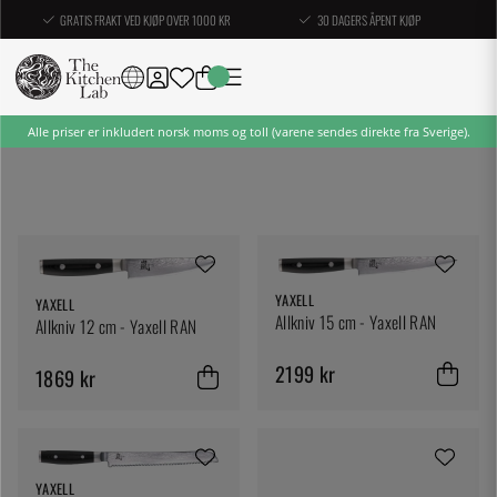
GRATIS FRAKT VED KJØP OVER 1000 KR
30 DAGERS ÅPENT KJØP
Alle priser er inkludert norsk moms og toll (varene sendes direkte fra Sverige).
YAXELL
YAXELL
Allkniv 15 cm - Yaxell RAN
Allkniv 12 cm - Yaxell RAN
2199 kr
1869 kr
YAXELL