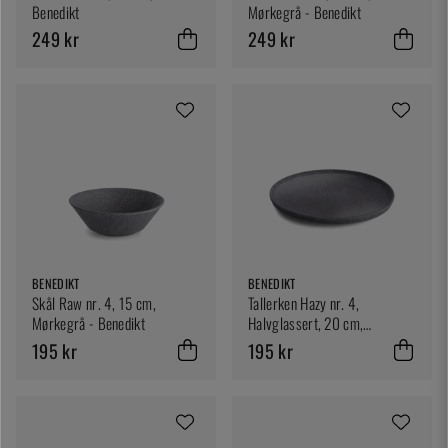
Benedikt
Mørkegrå - Benedikt
249 kr
249 kr
BENEDIKT
BENEDIKT
Skål Raw nr. 4, 15 cm,
Tallerken Hazy nr. 4,
Mørkegrå - Benedikt
Halvglassert, 20 cm,
Mørkegrå - Benedikt
195 kr
195 kr