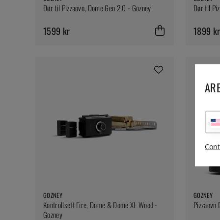
Dør til Pizzaovn, Dome Gen 2.0 - Gozney
Dør til P
1599 kr
1899 k
ARE
Cont
GOZNEY
GOZNEY
Kontrollsett Fire, Dome & Dome XL Wood -
Pizzaovn 
Gozney