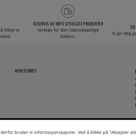
TUSENVIS AV NØYE UTVALGTE PRODUKTER
30
å tilbyr vi
Verktøy for den lidenskapelige
Vi gir deg g
tested.
kokken.
NYHETSBREV
 derfor bruker vi informasjonskapsler. Ved å klikke på "Aksepter all