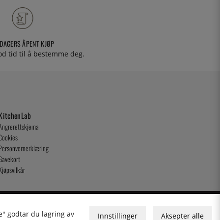
 DAGERS ÅPENT KJØP
od tid til å bestemme deg.
KitchenLab
Angrerettskjema
Cookies
Personvernerklæring
Gavekort
Kjøpsvilkår
e" godtar du lagring av
Innstillinger
Aksepter alle