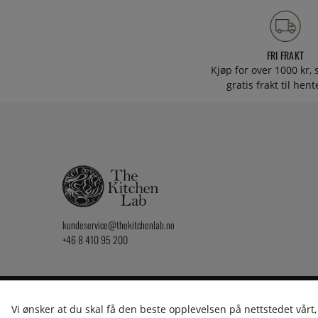
FRI FRAKT
Kjøp for over 1000 kr, s
gratis frakt til hen
kundeservice@thekitchenlab.no
+46 8 410 95 200
2026 KitchenLab AB
Vi ønsker at du skal få den beste opplevelsen på nettstedet vårt,