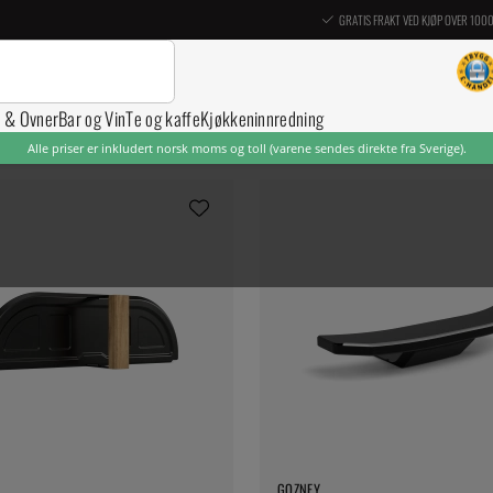
GRATIS FRAKT VED KJØP OVER 100
r & Ovner
Bar og Vin
Te og kaffe
Kjøkkeninnredning
Alle priser er inkludert norsk moms og toll (varene sendes direkte fra Sverige).
GOZNEY