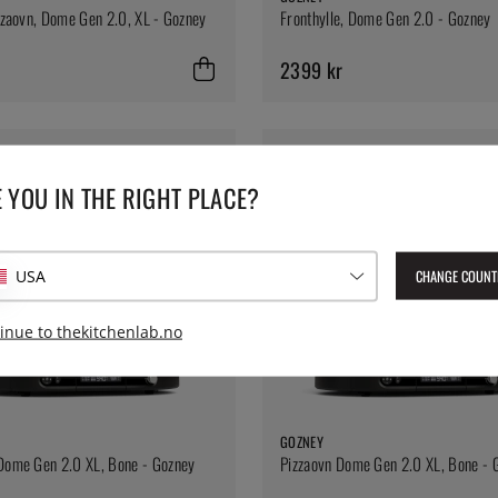
izzaovn, Dome Gen 2.0, XL - Gozney
Fronthylle, Dome Gen 2.0 - Gozney
r
2399 kr
 YOU IN THE RIGHT PLACE?
CHANGE COUNT
USA
inue to thekitchenlab.no
GOZNEY
Dome Gen 2.0 XL, Bone - Gozney
Pizzaovn Dome Gen 2.0 XL, Bone - 