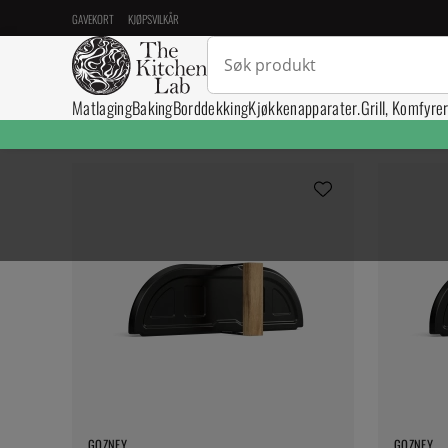
GAVEKORT
KJØPSVILKÅR
Matlaging
Baking
Borddekking
Kjøkkenapparater.
Grill, Komfyre
GOZNEY
GOZNEY