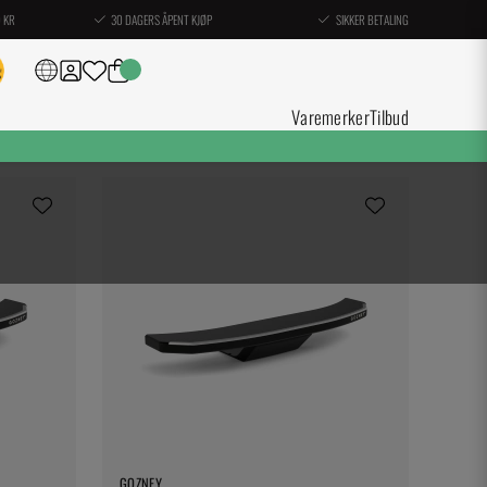
0 KR
30 DAGERS ÅPENT KJØP
SIKKER BETALING
Varemerker
Tilbud
GOZNEY