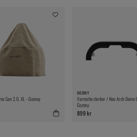
GOZNEY
me Gen 2.0, XL - Gozney
Varmeforsterker / Neo Arch Dome 
Gozney
r
899 kr